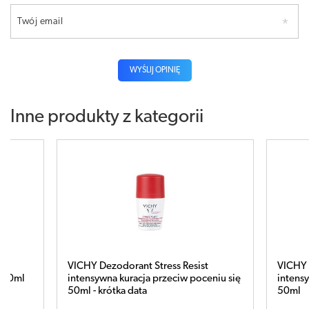
Twój email
WYŚLIJ OPINIĘ
Inne produkty z kategorii
s Resist
VICHY Dezodorant Stress Resist
ciw poceniu się
intensywna kuracja przeciw poceniu się
50ml