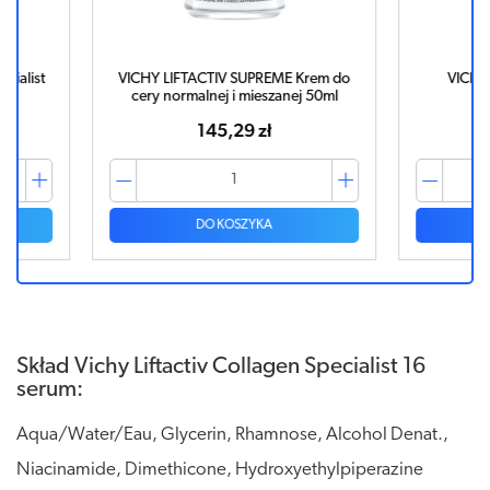
cialist
VICHY LIFTACTIV SUPREME Krem do
VICHY
cery normalnej i mieszanej 50ml
145,29 zł
DO KOSZYKA
Skład Vichy Liftactiv Collagen Specialist 16
serum:
Aqua/Water/Eau, Glycerin, Rhamnose, Alcohol Denat.,
Niacinamide, Dimethicone, Hydroxyethylpiperazine