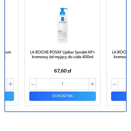
 Serum
LA ROCHE-POSAY Lipikar Syndet AP+
LA ROCHE-
0ml
kremowy żel myjący do ciała 400ml
kremowy ż
67,60 zł
DO KOSZYKA