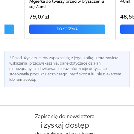
Mgiełka do twarzy przeciw błyszczeniu
40ml
się 75ml
79,07 zł
48,55 zł
DO KOSZYKA
DO KOS
* Przed użyciem leków zapoznaj się z jego ulotką, która zawiera
wskazania, przeciwskazania, dane dotyczace działań
niepożądanych i dawkowanie oraz informacje dotyczace
stosowania produktu leczniczego, bądź skonsultuj się z lekarzem
lub farmaceutą.
Zapisz się do newslettera
i zyskaj dostęp
do szerokiej wiedzy o zdrowiu