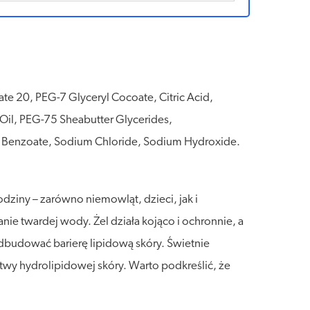
e 20, PEG-7 Glyceryl Cocoate, Citric Acid,
il, PEG-75 Sheabutter Glycerides,
m Benzoate, Sodium Chloride, Sodium Hydroxide.
rodziny – zarówno niemowląt, dzieci, jak i
nie twardej wody. Żel działa kojąco i ochronnie, a
dbudować barierę lipidową skóry. Świetnie
twy hydrolipidowej skóry. Warto podkreślić, że