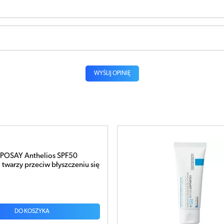
WYŚLIJ OPINIĘ
LA ROCHE CICAPLAST Balsam B5+ 40ml
48,55 zł
DO KOSZYKA