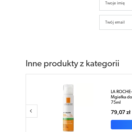
Twoje imię
Twój email
Inne produkty z kategorii
elios SPF50
ciw błyszczeniu się
YKA