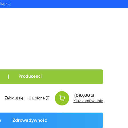
kapitał
Producenci
(0)
0,00 zł
Zaloguj się
Ulubione
(0)
Złóż zamówienie
e
Zdrowa żywność