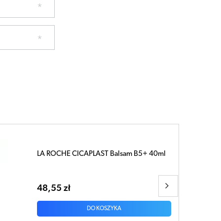
LA ROCHE-POSAY Lipikar Baume Light
AP+ M balsam 400ml
126,89 zł
DO KOSZYKA