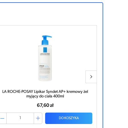
La Roche Lipikar Żel do mycia twarzy i ciała 400ml
LA ROCHE
oczysz
60,64 zł
DO KOSZYKA