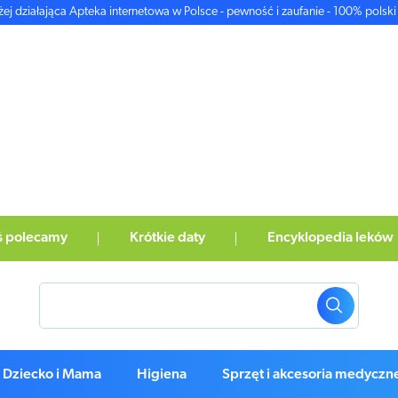
żej działająca Apteka internetowa w Polsce - pewność i zaufanie - 100% polski 
ś polecamy
Krótkie daty
Encyklopedia leków
Dziecko i Mama
Higiena
Sprzęt i akcesoria medyczn