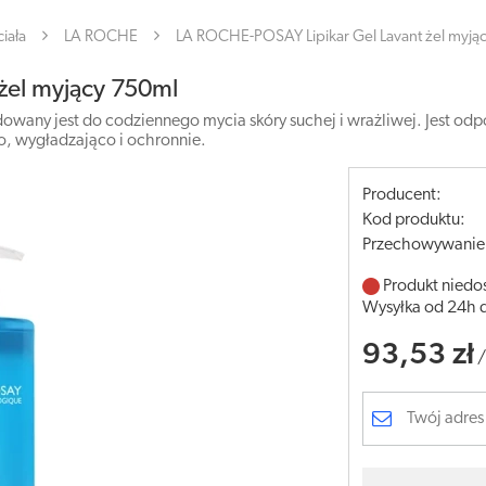
iała
LA ROCHE
LA ROCHE-POSAY Lipikar Gel Lavant żel myją
żel myjący 750ml
owany jest do codziennego mycia skóry suchej i wrażliwej. Jest odpo
co, wygładzająco i ochronnie.
Producent:
Kod produktu:
Przechowywanie
Produkt niedo
Wysyłka od 24h 
93,53 zł