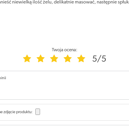
ieść niewielką ilość żelu, delikatnie masować, następnie spłuk
Twoja ocena:
5/5
inii
e zdjęcie produktu: