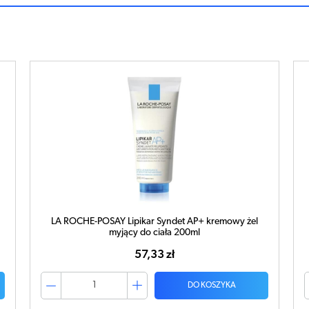
LA ROCHE-POSAY Lipikar Syndet AP+ kremowy żel
myjący do ciała 400ml
67,60 zł
DO KOSZYKA