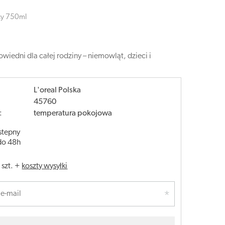
cy 750ml
wiedni dla całej rodziny – niemowląt, dzieci i
L'oreal Polska
45760
:
temperatura pokojowa
stepny
do 48h
/
szt.
+
koszty wysyłki