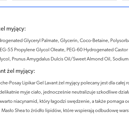
żel myjący:
ogenated Glyceryl Palmate, Glycerin, Coco-Betaine, Polysorbat
G-55 Propylene Glycol Oleate, PEG-60 Hydrogenated Castor O
lycol, Prunus Amygdalus Dulcis Oil/Sweet Almond Oil, Sodiu
nt żel myjący:
che-Posay Lipikar Gel Lavant żel myjący polecany jest dla całej 
ikatnie myje ciało, jednocześnie neutralizuje szkodliwe działa
zawarto niacynamid, który łagodzi swędzenie, a także pomaga o
. Masło Shea to źródło lipidów, które wspierają odbudowę wars