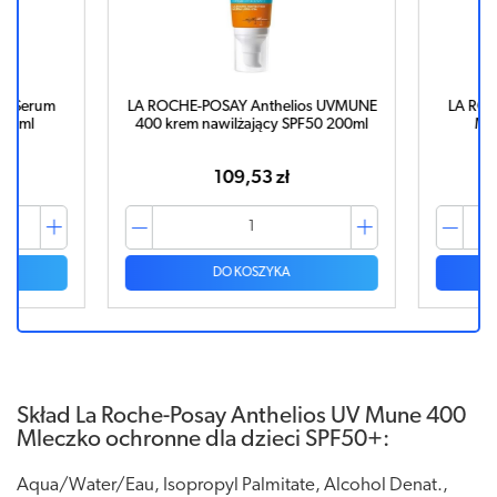
 Serum
LA ROCHE-POSAY Anthelios UVMUNE
LA ROCHE
0ml
400 krem nawilżający SPF50 200ml
Mgieł
bł
109,53 zł
DO KOSZYKA
Skład La Roche-Posay Anthelios UV Mune 400
Mleczko ochronne dla dzieci SPF50+:
Aqua/Water/Eau, Isopropyl Palmitate, Alcohol Denat.,