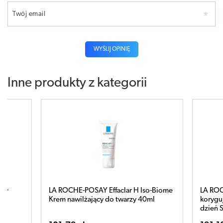
Twój email
WYŚLIJ OPINIĘ
Inne produkty z kategorii
aclar H Iso-Biome
LA ROCHE-POSAY Mela B3 Krem
 twarzy 40ml
korygujący przeciw przebarwieniom na
dzień SPF30 40ml