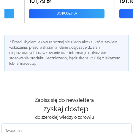
191,18 zł
ZYKA
DO KOSZYKA
* Przed użyciem leków zapoznaj się z jego ulotką, która zawiera
wskazania, przeciwskazania, dane dotyczace działań
niepożądanych i dawkowanie oraz informacje dotyczace
stosowania produktu leczniczego, bądź skonsultuj się z lekarzem
lub farmaceutą.
Zapisz się do newslettera
i zyskaj dostęp
do szerokiej wiedzy o zdrowiu