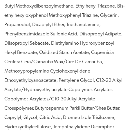
Butyl Methoxydibenzoylmethane, Ethylhexyl Triazone, Bis-
ethylhexyloxyphenol Methoxyphenyl Triazine, Glycerin,
Propanediol, Dicaprylyl Ether, Triethanolamine,
Phenylbenzimidazole Sulfonic Acid, Diisopropyl Adipate,
Diisopropyl Sebacate, Diethylamino Hydroxybenzoyl
Hexyl Benzoate, Oxidized Starch Acetate, Copernicia
Cerifera Cera/Carnauba Wax/Cire De Carnauba,
Methoxypropylamino Cyclohexenylidene
Ethoxyethylcyanoacetate, Pentylene Glycol, C12-22 Alkyl
Acrylate/Hydroxyethylacrylate Copolymer, Acrylates
Copolymer, Acrylates/C10-30 Alkyl Acrylate
Crosspolymer, Butyrospermum Parkii Butter/Shea Butter,
Caprylyl, Glycol, Citric Acid, Drometr Izole Trisiloxane,
Hydroxyethylcellulose, Terephthalylidene Dicamphor