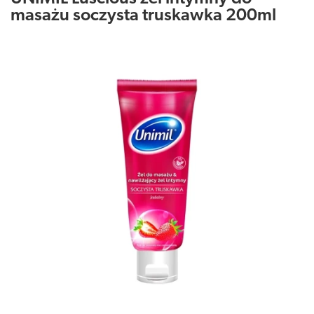
masażu soczysta truskawka 200ml