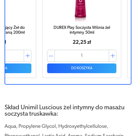
el do
DUREX Play Soczysta Wiśnia żel
DUREX P
00ml
intymny 50ml
22,25 zł
DO KOSZYKA
Skład Unimil Luscious żel intymny do masażu
soczysta truskawka:
Aqua, Propylene Glycol, Hydroxyethylcellulose,