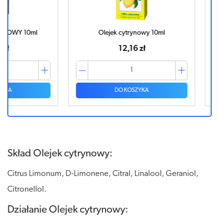
0ml
Olejek cytrynowy 10ml
OLEJ
12,16 zł
DO KOSZYKA
Skład Olejek cytrynowy:
Citrus Limonum, D-Limonene, Citral, Linalool, Geraniol,
Citronellol.
Działanie Olejek cytrynowy: