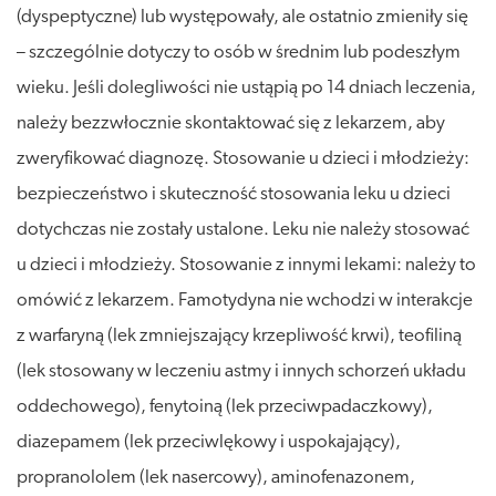
(dyspeptyczne) lub występowały, ale ostatnio zmieniły się
– szczególnie dotyczy to osób w średnim lub podeszłym
wieku. Jeśli dolegliwości nie ustąpią po 14 dniach leczenia,
należy bezzwłocznie skontaktować się z lekarzem, aby
zweryfikować diagnozę. Stosowanie u dzieci i młodzieży:
bezpieczeństwo i skuteczność stosowania leku u dzieci
dotychczas nie zostały ustalone. Leku nie należy stosować
u dzieci i młodzieży. Stosowanie z innymi lekami: należy to
omówić z lekarzem. Famotydyna nie wchodzi w interakcje
z warfaryną (lek zmniejszający krzepliwość krwi), teofiliną
(lek stosowany w leczeniu astmy i innych schorzeń układu
oddechowego), fenytoiną (lek przeciwpadaczkowy),
diazepamem (lek przeciwlękowy i uspokajający),
propranololem (lek nasercowy), aminofenazonem,