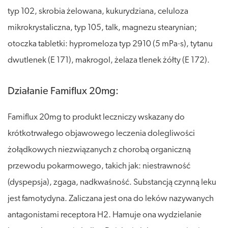
typ 102, skrobia żelowana, kukurydziana, celuloza
mikrokrystaliczna, typ 105, talk, magnezu stearynian;
otoczka tabletki: hypromeloza typ 2910 (5 mPa·s), tytanu
dwutlenek (E 171), makrogol, żelaza tlenek żółty (E 172).
Działanie Famiflux 20mg:
Famiflux 20mg to produkt leczniczy wskazany do
krótkotrwałego objawowego leczenia dolegliwości
żołądkowych niezwiązanych z chorobą organiczną
przewodu pokarmowego, takich jak: niestrawność
(dyspepsja), zgaga, nadkwaśność. Substancją czynną leku
jest famotydyna. Zaliczana jest ona do leków nazywanych
antagonistami receptora H2. Hamuje ona wydzielanie