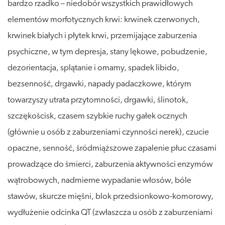
bardzo rzadko – niedobór wszystkich prawidłowych
elementów morfotycznych krwi: krwinek czerwonych,
krwinek białych i płytek krwi, przemijające zaburzenia
psychiczne, w tym depresja, stany lękowe, pobudzenie,
dezorientacja, splątanie i omamy, spadek libido,
bezsenność, drgawki, napady padaczkowe, którym
towarzyszy utrata przytomności, drgawki, ślinotok,
szczękościsk, czasem szybkie ruchy gałek ocznych
(głównie u osób z zaburzeniami czynności nerek), czucie
opaczne, senność, śródmiąższowe zapalenie płuc czasami
prowadzące do śmierci, zaburzenia aktywności enzymów
wątrobowych, nadmierne wypadanie włosów, bóle
stawów, skurcze mięśni, blok przedsionkowo-komorowy,
wydłużenie odcinka QT (zwłaszcza u osób z zaburzeniami