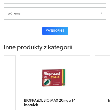
Twój email
WYŚLIJ OPINIĘ
Inne produkty z kategorii
4
Tribux Bio 0,1g x 10 tabletek
F