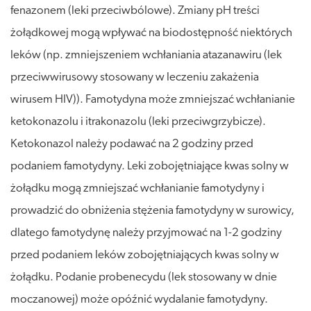
fenazonem (leki przeciwbólowe). Zmiany pH treści
żołądkowej mogą wpływać na biodostępność niektórych
leków (np. zmniejszeniem wchłaniania atazanawiru (lek
przeciwwirusowy stosowany w leczeniu zakażenia
wirusem HIV)). Famotydyna może zmniejszać wchłanianie
ketokonazolu i itrakonazolu (leki przeciwgrzybicze).
Ketokonazol należy podawać na 2 godziny przed
podaniem famotydyny. Leki zobojętniające kwas solny w
żołądku mogą zmniejszać wchłanianie famotydyny i
prowadzić do obniżenia stężenia famotydyny w surowicy,
dlatego famotydynę należy przyjmować na 1-2 godziny
przed podaniem leków zobojętniających kwas solny w
żołądku. Podanie probenecydu (lek stosowany w dnie
moczanowej) może opóźnić wydalanie famotydyny.