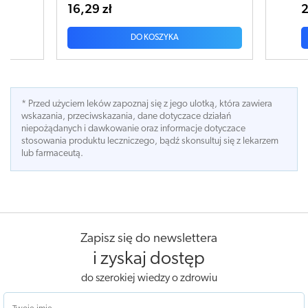
24,68 zł
2
DO KOSZYKA
* Przed użyciem leków zapoznaj się z jego ulotką, która zawiera
wskazania, przeciwskazania, dane dotyczace działań
niepożądanych i dawkowanie oraz informacje dotyczace
stosowania produktu leczniczego, bądź skonsultuj się z lekarzem
lub farmaceutą.
Zapisz się do newslettera
i zyskaj dostęp
do szerokiej wiedzy o zdrowiu