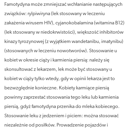
Famotydyna może zmniejszać wchłanianie następujących
związków: rylpiwiryna (lek stosowany w leczeniu
zakażenia wirusem HIV), cyjanokobalamina (witamina B12)
(lek stosowany w niedokrwistości), większość inhibitorów
kinazy tyrozynowej (z wyjątkiem wandetanibu, imatynibu)
(stosowanych w leczeniu nowotworów). Stosowanie u
kobiet w okresie ciąży i karmienia piersią: należy się
skonsultować z lekarzem, lek może być stosowany u
kobiet w ciąży tylko wtedy, gdy w opinii lekarza jest to
bezwzględnie konieczne. Kobiety karmiące piersią
powinny zaprzestać stosowania tego leku lub karmienia
piersią, gdyż famotydyna przenika do mleka kobiecego.
Stosowanie leku z jedzeniem i piciem: można stosować
niezależnie od posiłków. Prowadzenie pojazdów i