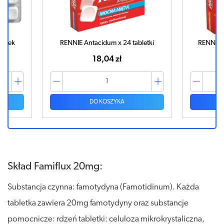
letki
RENNIE Fruit x 24 tabl. owocowe
ULGIX 
21,24 zł
DO KOSZYKA
Skład Famiflux 20mg:
Substancja czynna: famotydyna (Famotidinum). Każda
tabletka zawiera 20mg famotydyny oraz substancje
pomocnicze: rdzeń tabletki: celuloza mikrokrystaliczna,