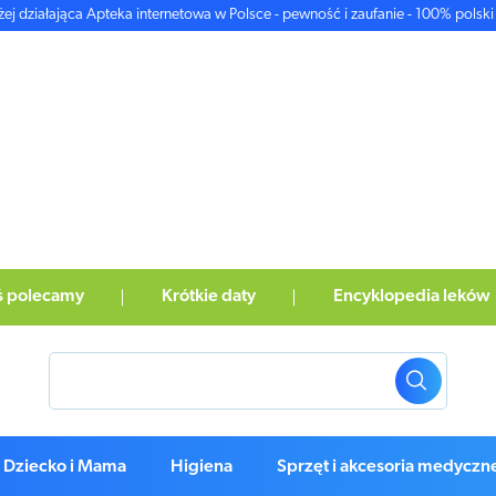
żej działająca Apteka internetowa w Polsce - pewność i zaufanie - 100% polski 
ś polecamy
Krótkie daty
Encyklopedia leków
Dziecko i Mama
Higiena
Sprzęt i akcesoria medyczn