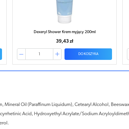
Dexeryl Shower Krem myjący 500ml
70,95 zł
DO KOSZYKA
n, Mineral Oil (Paraffinum Liquidum), Cetearyl Alcohol, Beeswax (
lycyrrhetinic Acid, Hydroxyethyl Acrylate/Sodium Acryloyldime
erol.