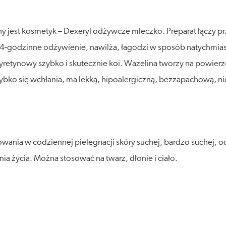
any jest kosmetyk – Dexeryl odżywcze mleczko. Preparat łączy p
godzinne odżywienie, nawilża, łagodzi w sposób natychmiast
cyretynowy szybko i skutecznie koi. Wazelina tworzy na powier
szybko się wchłania, ma lekką, hipoalergiczną, bezzapachową, 
ania w codziennej pielęgnacji skóry suchej, bardzo suchej, o
a życia. Można stosować na twarz, dłonie i ciało.