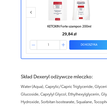
Dexeryl Shower Krem myjący 200ml
39,43 zł
ZYKA
DO KOSZYKA
Skład Dexeryl odżywcze mleczko:
Water (Aqua), Caprylic/Capric Triglyceride, Glyceri
Glucoside, Caprylyl Glycol, Ethylhexylglycerin, G
Hydroxide, Sorbitan Isostearate, Squalane, Tocoph