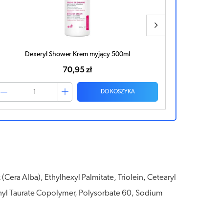
EDERIX Krem 200ml
38,44 zł
DO KOSZYKA
Cera Alba), Ethylhexyl Palmitate, Triolein, Cetearyl
thyl Taurate Copolymer, Polysorbate 60, Sodium