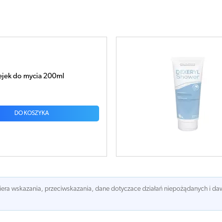
ower Krem myjący 200ml
DO KOSZYKA
awiera wskazania, przeciwskazania, dane dotyczace działań niepożądanych i 