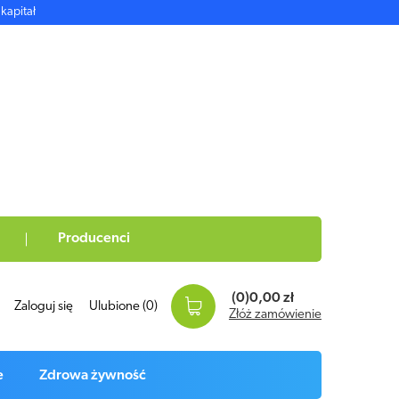
kapitał
Producenci
(0)
0,00 zł
Zaloguj się
Ulubione
(0)
Złóż zamówienie
e
Zdrowa żywność