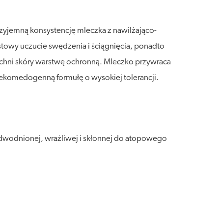
rzyjemną konsystencję mleczka z nawilżająco-
owy uczucie swędzenia i ściągnięcia, ponadto
zchni skóry warstwę ochronną. Mleczko przywraca
niekomedogenną formułę o wysokiej tolerancji.
dwodnionej, wrażliwej i skłonnej do atopowego