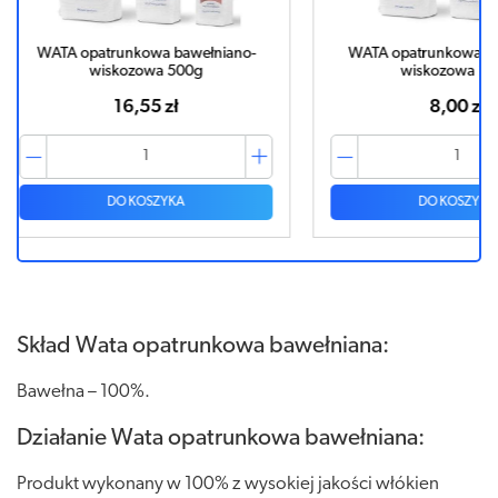
iano-
WATA opatrunkowa bawełniano-
WATA B
wiskozowa 200g
8,00 zł
DO KOSZYKA
Skład Wata opatrunkowa bawełniana:
Bawełna – 100%.
Działanie Wata opatrunkowa bawełniana:
Produkt wykonany w 100% z wysokiej jakości włókien