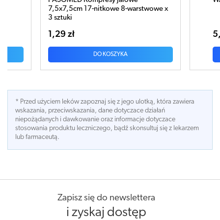
PASOMED Kompresy jałowe
WATA Baweł
7,5x7,5cm 17-nitkowe 8-warstwowe x
3 sztuki
1,29 zł
5,07 zł
DO KOSZYKA
DO
* Przed użyciem leków zapoznaj się z jego ulotką, która zawiera
wskazania, przeciwskazania, dane dotyczace działań
niepożądanych i dawkowanie oraz informacje dotyczace
stosowania produktu leczniczego, bądź skonsultuj się z lekarzem
lub farmaceutą.
Zapisz się do newslettera
i zyskaj dostęp