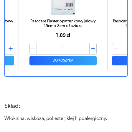
y jałowy
Pasocare Plaster opatrunkowy jałowy
Pasocare P
15cm x 8cm x 1 sztuka
10c
1,89 zł
DO KOSZYKA
Skład:
Włóknina, wiskoza, poliester, klej hipoalergiczny.