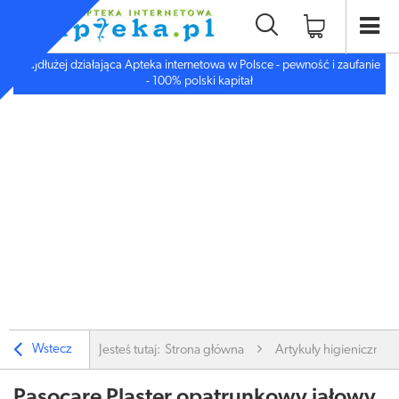
Najdłużej działająca Apteka internetowa w Polsce - pewność i zaufanie
- 100% polski kapitał
Wstecz
Jesteś tutaj:
Strona główna
Artykuły higieniczne
Pasocare Plaster opatrunkowy jałowy