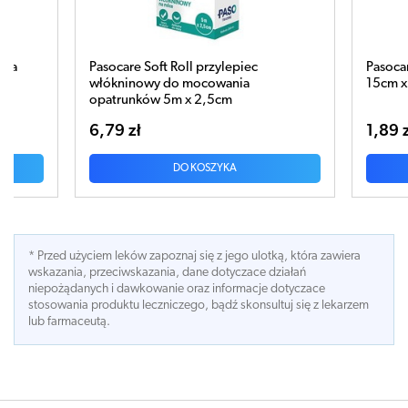
l przylepiec
Pasocare Plaster opatrunkowy jałowy
mocowania
15cm x 8cm x 1 sztuka
x 2,5cm
1,89 zł
 KOSZYKA
DO KOSZYKA
* Przed użyciem leków zapoznaj się z jego ulotką, która zawiera
wskazania, przeciwskazania, dane dotyczace działań
niepożądanych i dawkowanie oraz informacje dotyczace
stosowania produktu leczniczego, bądź skonsultuj się z lekarzem
lub farmaceutą.