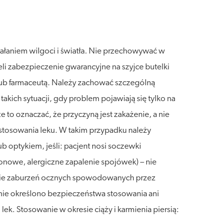
ałaniem wilgoci i światła. Nie przechowywać w
li zabezpieczenie gwarancyjne na szyjce butelki
lub farmaceutą. Należy zachować szczególną
 takich sytuacji, gdy problem pojawiają się tylko na
to oznaczać, że przyczyną jest zakażenie, a nie
zastosowania leku. W takim przypadku należy
b optykiem, jeśli: pacjent nosi soczewki
onowe, alergiczne zapalenie spojówek) – nie
czenie zaburzeń ocznych spowodowanych przez
, nie określono bezpieczeństwa stosowania ani
ek. Stosowanie w okresie ciąży i karmienia piersią: