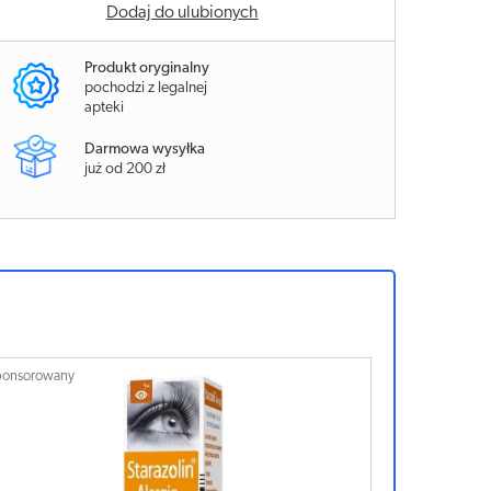
Dodaj do ulubionych
Produkt oryginalny
pochodzi z legalnej
apteki
Darmowa wysyłka
już od 200 zł
ponsorowany
Sponsorowan