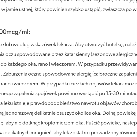
k w jamie ustnej, który powinien szybko ustąpić, zwłaszcza po
500mcg/ml:
ce lub według wskazówek lekarza. Aby otworzyć butelkę, należy
ia oczu spowodowane przez katar sienny (sezonowe alergiczne
pla do każdego oka, rano i wieczorem. W przypadku przewidywan
. Zaburzenia oczne spowodowane alergią (całoroczne zapaleni
a, rano i wieczorem. W przypadku ciężkich objawów lekarz moż
cznego zapalenia spojówek powinno wystąpić po 15-30 minutach
ia leku istnieje prawdopodobieństwo nawrotu objawów choroby.
zką jednorazową delikatnie osuszyć okolice oka. Dolną powiekę
, aby nie dotknąć kroplomierzem oka. Puścić powiekę, następn
lka delikatnych mrugnięć, aby lek został rozprowadzony równo