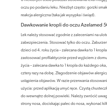
oczu po podaniu leku. Niezbyt często: gorzki sma
reakcja alergiczna (taka jak wysypka i świąd).
Dawkowanie kropli do oczu Azelamed 
Lek należy stosować zgodnie z zaleceniami na ulot
zabezpieczenia. Stosować tylko do oczu. Zaburzen
dzieci od 4. roku życia – zalecana dawka to 1 kro
zastosować profilaktycznie przed wyjściem z domu
życia – zalecana dawka to 1 kropla do każdego ok
cztery razy na dobę. Złagodzenie objawów alergi
ustąpienia objawów. W razie przerwania stosowan
użycia: przed aplikacją umyć ręce. Czystą chustec
do wewnątrz dolnej powieki. Należy zwrócić uwagę
strony nosa, dociskając palec do nosa, wykonać ki