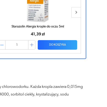
Starazolin Alergia krople do oczu 5ml
Starazol
41,39 zł
DO KOSZYKA
yny chlorowodorku. Każda kropla zawiera 0,015mg
0, sorbitol ciekły, krystalizujący, sodu