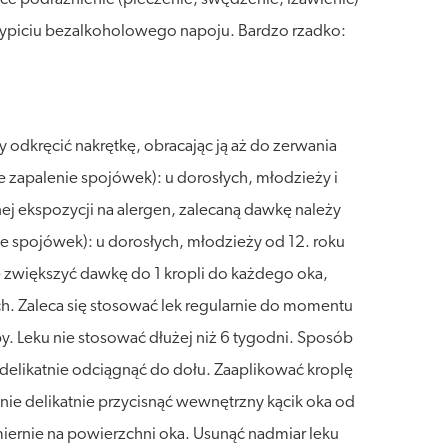
 wypiciu bezalkoholowego napoju. Bardzo rzadko:
 odkręcić nakrętkę, obracając ją aż do zerwania
 zapalenie spojówek): u dorosłych, młodzieży i
ej ekspozycji na alergen, zalecaną dawkę należy
e spojówek): u dorosłych, młodzieży od 12. roku
e zwiększyć dawkę do 1 kropli do każdego oka,
. Zaleca się stosować lek regularnie do momentu
 Leku nie stosować dłużej niż 6 tygodni. Sposób
 delikatnie odciągnąć do dołu. Zaaplikować kroplę
ie delikatnie przycisnąć wewnętrzny kącik oka od
miernie na powierzchni oka. Usunąć nadmiar leku