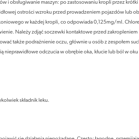
ów i obsługiwanie maszyn: po zastosowaniu kropli przez krót
awidłowej ostrości wzroku przed prowadzeniem pojazdów lub o
lkoniowego w każdej kropli, co odpowiada 0,125mg/ml. Chlo
rwienie. Należy zdjąć soczewki kontaktowe przed zakropleniem
ać także podrażnienie oczu, głównie u osób z zespołem suc
pią nieprawidłowe odczucia w obrębie oka, kłucie lub ból w oku
kolwiek składnik leku.
ojawić się działania niepożądane. Często: łagodne, przemijają