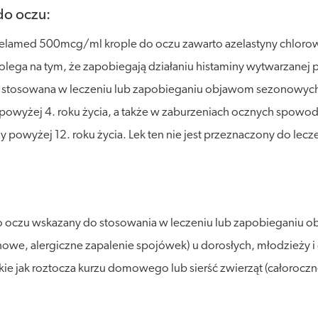
do oczu:
zelamed 500mcg/ml krople do oczu zawarto azelastyny chlorowo
ega na tym, że zapobiegają działaniu histaminy wytwarzanej pr
ć stosowana w leczeniu lub zapobieganiu objawom sezonowych
 powyżej 4. roku życia, a także w zaburzeniach ocznych spowod
 powyżej 12. roku życia. Lek ten nie jest przeznaczony do lecz
 oczu wskazany do stosowania w leczeniu lub zapobieganiu 
we, alergiczne zapalenie spojówek) u dorosłych, młodzieży i d
ie jak roztocza kurzu domowego lub sierść zwierząt (całoroczn