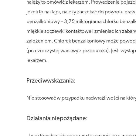
należy to omówić z lekarzem. Prowadzenie pojazd
Jeżeli to nastąpi, należy zaczekać do powrotu pr
benzalkoniowy – 3,75 mikrograma chlorku benza
miękkie soczewki kontaktowe i zmieniać ich zaba
założeniem. Chlorek benzalkoniowy może powodow
(przezroczystej warstwy z przodu oka). Jeśli wystą
lekarzem.
Przeciwwskazania:
Nie stosować w przypadku nadwrażliwości na który
Działania niepożądane:
U niektórych osób podczas stosowania leku mogą p