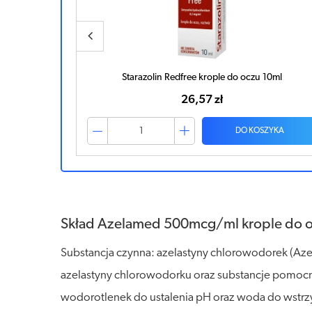
 2 sztuki
Starazolin Redfree krople do oczu 10ml
26,57 zł
ZYKA
DO KOSZYKA
Skład Azelamed 500mcg/ml krople do o
Substancja czynna: azelastyny chlorowodorek (Aze
azelastyny chlorowodorku oraz substancje pomocnic
wodorotlenek do ustalenia pH oraz woda do wstrz