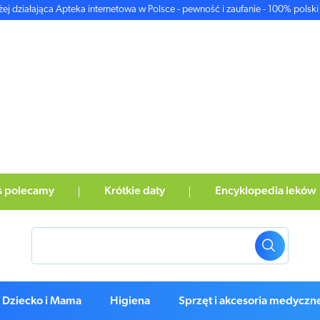
żej działająca Apteka internetowa w Polsce - pewność i zaufanie - 100% polski 
ś polecamy
Krótkie daty
Encyklopedia leków
Dziecko i Mama
Higiena
Sprzęt i akcesoria medyczn