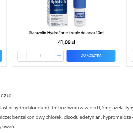
Starazolin HydroForte krople do oczu 10ml
41,09 zł
DO KOSZYKA
czu:
lastini hydrochloridum). 1ml roztworu zawiera 0,5mg azelast
ze: benzalkoniowy chlorek, disodu edetynian, hypromeloza 400
ykiwań.