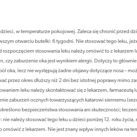
ieci, w temperaturze pokojowej. Zaleca się chronić przed dzi
szym otwarciu butelki: 6 tygodni. Nie stosować tego leku, jeże
d rozpoczęciem stosowania leku należy omówić to z lekarzem 
ien, czy zaburzenie oka jest wynikiem alergii. Dotyczy to głównie
l oka, lecz nie występują żadne objawy dotyczące nosa – może 
ymywać przez okres dłuższy niż 2 dni bez istotnej poprawy mimo 
sowaniem leku należy skontaktować się z lekarzem, farmaceutą lu
zenie zaburzeń ocznych towarzyszących katarowi siennemu (sez
nie określono bezpieczeństwa stosowania ani skuteczności; le
: nie należy stosować tego leku u dzieci poniżej 12. roku życia
o omówić z lekarzem. Nie jest znany wpływ innych leków na ten l