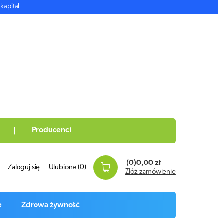
kapitał
Producenci
(0)
0,00 zł
Zaloguj się
Ulubione
(0)
Złóż zamówienie
e
Zdrowa żywność