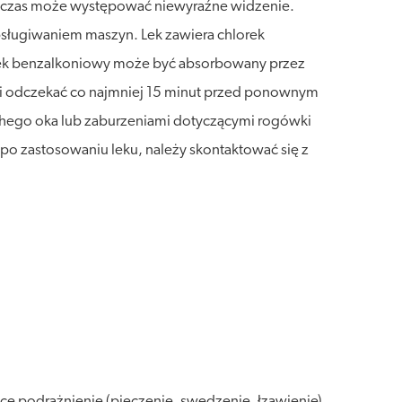
ki czas może występować niewyraźne widzenie.
bsługiwaniem maszyn. Lek zawiera chlorek
rek benzalkoniowy może być absorbowany przez
 i odczekać co najmniej 15 minut przed ponownym
hego oka lub zaburzeniami dotyczącymi rogówki
 po zastosowaniu leku, należy skontaktować się z
ce podrażnienie (pieczenie, swędzenie, łzawienie)