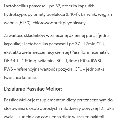
Lactobacillus paracasei Lpc-37, otoczka kapsułki:
hydroksypropylometyloceluloza (E464), barwnik: węglan
wapnia (E170), chlorowodorek pirydoksyny.
Zawartość składników w zalecanej dziennej porcji (jedna
kapsułka): Lactobacillus paracasei Lpc-37 – 17mld CFU,
ekstrakt z ziela męczennicy cielistej (Passiflora incarnata),
DER 4:1 – 260mg, witamina B6 – 1,4mg (100% RWS).
RWS – referencyjna wartość spożycia. CFU – jednostka
tworząca kolonie.
Działanie Passilac Melior:
Passilac Melior jest suplementem diety przeznaczonym do
stosowania u osób dorosłych i młodzieży powyżej 12. roku
życia. Uzupełnia on codzienną dietę w szczep bakterii