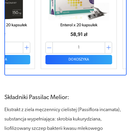
psułek
Enterol x 20 kapsułek
SIBOS
58,91 zł
DO KOSZYKA
Składniki Passilac Melior:
Ekstrakt z ziela męczennicy cielistej (Passiflora incarnata),
substancja wypełniająca: skrobia kukurydziana,
liofilizowany szczep bakterii kwasu mlekowego