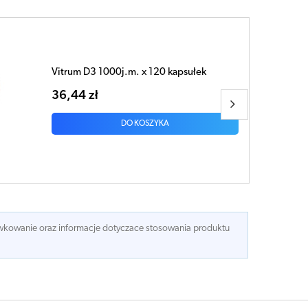
Sanostol Mikroflora + D3 krople 8ml
37,52 zł
DO KOSZYKA
dawkowanie oraz informacje dotyczace stosowania produktu