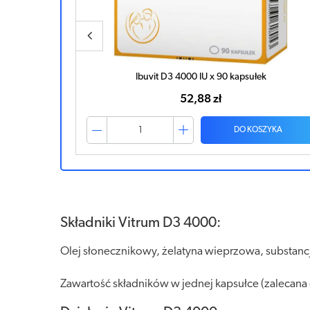
k
Ibuvit D3 4000 IU x 90 kapsułek
52,88 zł
ZYKA
DO KOSZYKA
Składniki Vitrum D3 4000:
Olej słonecznikowy, żelatyna wieprzowa, substancja
Zawartość składników w jednej kapsułce (zalecana