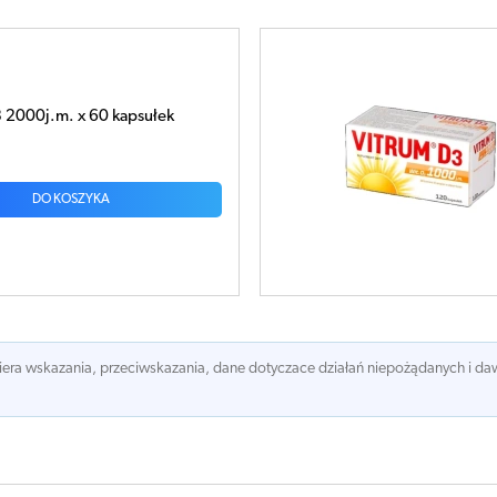
 1000j.m. x 120 kapsułek
ł
DO KOSZYKA
awiera wskazania, przeciwskazania, dane dotyczace działań niepożądanych i 