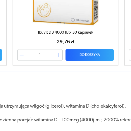
Ibuvit D3 4000 IU x 30 kapsułek
29,76 zł
DO KOSZYKA
 utrzymująca wilgoć (glicerol), witamina D (cholekalcyferol).
 dzienna porcja): witamina D – 100mcg (4000j.m.; 2000% refere