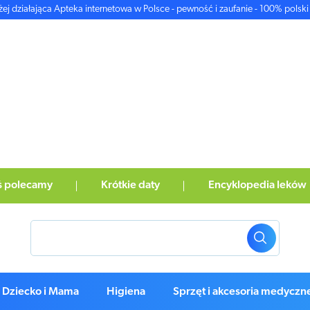
żej działająca Apteka internetowa w Polsce - pewność i zaufanie - 100% polski 
ś polecamy
Krótkie daty
Encyklopedia leków
Dziecko i Mama
Higiena
Sprzęt i akcesoria medyczn