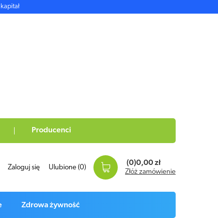
kapitał
Producenci
(0)
0,00 zł
Zaloguj się
Ulubione
(0)
Złóż zamówienie
e
Zdrowa żywność