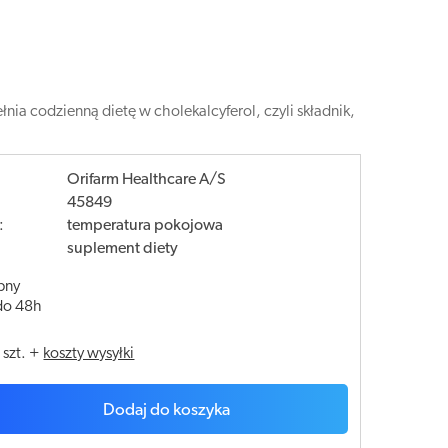
ia codzienną dietę w cholekalcyferol, czyli składnik,
Orifarm Healthcare A/S
45849
:
temperatura pokojowa
suplement diety
pny
do 48h
/
szt.
+
koszty wysyłki
Dodaj do koszyka