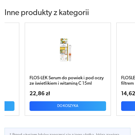
Inne produkty z kategorii
LEK Serum do powiek i pod oczy
FLOSLEK WINTER CARE Pom
ietlikiem i witaminą C 15ml
filtrem UV SPF30 4g
6 zł
14,62 zł
DO KOSZYKA
DO KOSZYKA