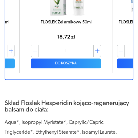
 50ml
FLOSLEK Żel arnikowy 50ml
FLOSLEK Że
18,72 zł
DO KOSZYKA
Skład Floslek Hesperidin kojąco-regenerujący
balsam do ciała:
Aqua*, Isopropyl Myristate*, Caprylic/Capric
Triglyceride*, Ethylhexyl Stearate*, Isoamyl Laurate,