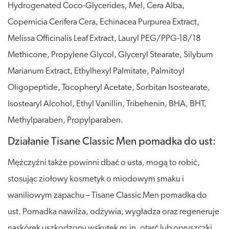
Hydrogenated Coco-Glycerides, Mel, Cera Alba,
Copernicia Cerifera Cera, Echinacea Purpurea Extract,
Melissa Officinalis Leaf Extract, Lauryl PEG/PPG-18/18
Methicone, Propylene Glycol, Glyceryl Stearate, Silybum
Marianum Extract, Ethylhexyl Palmitate, Palmitoyl
Oligopeptide, Tocopheryl Acetate, Sorbitan Isostearate,
Isostearyl Alcohol, Ethyl Vanillin, Tribehenin, BHA, BHT,
Methylparaben, Propylparaben.
Działanie Tisane Classic Men pomadka do ust:
Mężczyźni także powinni dbać o usta, mogą to robić,
stosując ziołowy kosmetyk o miodowym smaku i
waniliowym zapachu – Tisane Classic Men pomadka do
ust. Pomadka nawilża, odżywia, wygładza oraz regeneruje
naskórek uszkodzony wskutek m.in. otarć lub opryszczki.