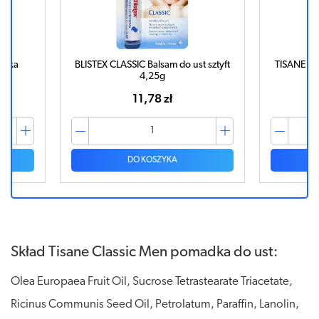
adka
BLISTEX CLASSIC Balsam do ust sztyft
TISANE Ba
4,25g
11,78 zł
DO KOSZYKA
Skład Tisane Classic Men pomadka do ust:
Olea Europaea Fruit Oil, Sucrose Tetrastearate Triacetate,
Ricinus Communis Seed Oil, Petrolatum, Paraffin, Lanolin,