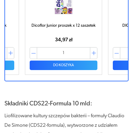
ułek
Dicoflor Junior proszek x 12 saszetek
DICOF
34,97 zł
DO KOSZYKA
Składniki CDS22-Formula 10 mld:
Liofilizowane kultury szczepów bakterii – formuły Claudio
De Simone (CDS22-formula), wytworzone z udziałem