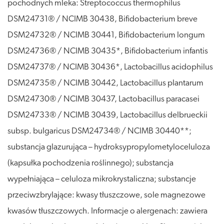
pochodnych mleka: Streptococcus thermophilus
DSM24731® / NCIMB 30438, Bifidobacterium breve
DSM24732® / NCIMB 30441, Bifidobacterium longum
DSM24736® / NCIMB 30435*, Bifidobacterium infantis
DSM24737® / NCIMB 30436*, Lactobacillus acidophilus
DSM24735® / NCIMB 30442, Lactobacillus plantarum
DSM24730® / NCIMB 30437, Lactobacillus paracasei
DSM24733® / NCIMB 30439, Lactobacillus delbrueckii
subsp. bulgaricus DSM24734® / NCIMB 30440**;
substancja glazurująca – hydroksypropylometyloceluloza
(kapsułka pochodzenia roślinnego); substancja
wypełniająca – celuloza mikrokrystaliczna; substancje
przeciwzbrylające: kwasy tłuszczowe, sole magnezowe
kwasów tłuszczowych. Informacje o alergenach: zawiera