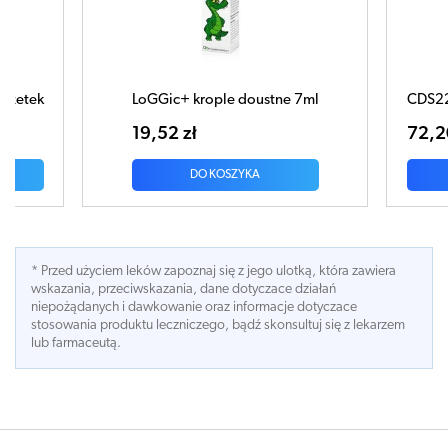
LoGGic+ krople doustne 7ml
CDS22-Formula 112 
19,52 zł
72,20 zł
DO KOSZYKA
DO KOS
* Przed użyciem leków zapoznaj się z jego ulotką, która zawiera
wskazania, przeciwskazania, dane dotyczace działań
niepożądanych i dawkowanie oraz informacje dotyczace
stosowania produktu leczniczego, bądź skonsultuj się z lekarzem
lub farmaceutą.