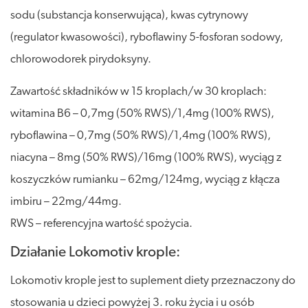
sodu (substancja konserwująca), kwas cytrynowy
(regulator kwasowości), ryboflawiny 5-fosforan sodowy,
chlorowodorek pirydoksyny.
Zawartość składników w 15 kroplach/w 30 kroplach:
witamina B6 – 0,7mg (50% RWS)/1,4mg (100% RWS),
ryboflawina – 0,7mg (50% RWS)/1,4mg (100% RWS),
niacyna – 8mg (50% RWS)/16mg (100% RWS), wyciąg z
koszyczków rumianku – 62mg/124mg, wyciąg z kłącza
imbiru – 22mg/44mg.
RWS – referencyjna wartość spożycia.
Działanie Lokomotiv krople:
Lokomotiv krople jest to suplement diety przeznaczony do
stosowania u dzieci powyżej 3. roku życia i u osób