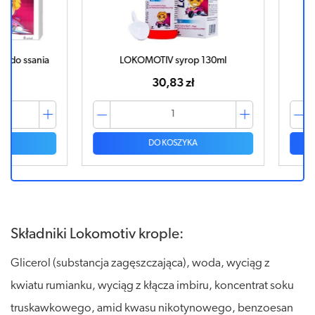
ssania
LOKOMOTIV syrop 130ml
LOKO
30,83 zł
DO KOSZYKA
Składniki Lokomotiv krople:
Glicerol (substancja zagęszczająca), woda, wyciąg z
kwiatu rumianku, wyciąg z kłącza imbiru, koncentrat soku
truskawkowego, amid kwasu nikotynowego, benzoesan