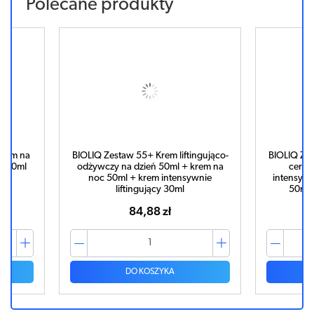
Polecane produkty
krem na
BIOLIQ Zestaw 55+ Krem liftingująco-
BIOLIQ Ze
i 50ml
odżywczy na dzień 50ml + krem na
cery 
noc 50ml + krem intensywnie
intensyw
liftingujący 30ml
50ml 
84,88 zł
DO KOSZYKA