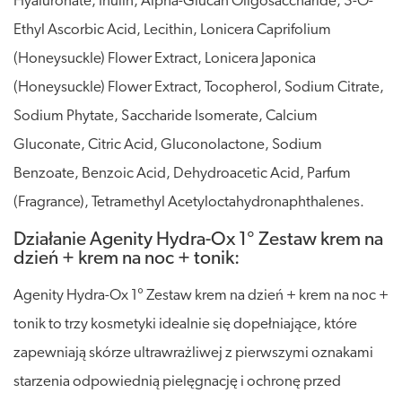
Hyaluronate, Inulin, Alpha-Glucan Oligosaccharide, 3-O-
Ethyl Ascorbic Acid, Lecithin, Lonicera Caprifolium
(Honeysuckle) Flower Extract, Lonicera Japonica
(Honeysuckle) Flower Extract, Tocopherol, Sodium Citrate,
Sodium Phytate, Saccharide Isomerate, Calcium
Gluconate, Citric Acid, Gluconolactone, Sodium
Benzoate, Benzoic Acid, Dehydroacetic Acid, Parfum
(Fragrance), Tetramethyl Acetyloctahydronaphthalenes.
Działanie Agenity Hydra-Ox 1° Zestaw krem na
dzień + krem na noc + tonik:
Agenity Hydra-Ox 1° Zestaw krem na dzień + krem na noc +
tonik to trzy kosmetyki idealnie się dopełniające, które
zapewniają skórze ultrawrażliwej z pierwszymi oznakami
starzenia odpowiednią pielęgnację i ochronę przed