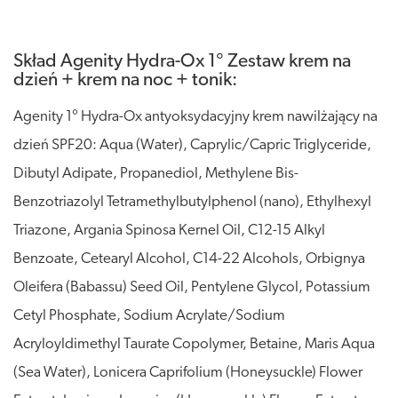
Skład Agenity Hydra-Ox 1° Zestaw krem na
dzień + krem na noc + tonik:
Agenity 1° Hydra-Ox antyoksydacyjny krem nawilżający na
dzień SPF20: Aqua (Water), Caprylic/Capric Triglyceride,
Dibutyl Adipate, Propanediol, Methylene Bis-
Benzotriazolyl Tetramethylbutylphenol (nano), Ethylhexyl
Triazone, Argania Spinosa Kernel Oil, C12-15 Alkyl
Benzoate, Cetearyl Alcohol, C14-22 Alcohols, Orbignya
Oleifera (Babassu) Seed Oil, Pentylene Glycol, Potassium
Cetyl Phosphate, Sodium Acrylate/Sodium
Acryloyldimethyl Taurate Copolymer, Betaine, Maris Aqua
(Sea Water), Lonicera Caprifolium (Honeysuckle) Flower