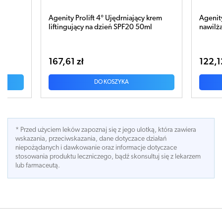
iający krem
Agenity Hydra-Ox Rozświetlająco-
20 50ml
nawilżający krem pod oczy 15ml
122,12 zł
DO KOSZYKA
* Przed użyciem leków zapoznaj się z jego ulotką, która zawiera
wskazania, przeciwskazania, dane dotyczace działań
niepożądanych i dawkowanie oraz informacje dotyczace
stosowania produktu leczniczego, bądź skonsultuj się z lekarzem
lub farmaceutą.