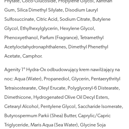
Phytate, Coco-Glucoside, Propylene Glycol, Xanthan
Gum, Silica Dimethyl Silylate, Disodium Lauryl
Sulfosuccinate, Citric Acid, Sodium Citrate, Butylene
Glycol, Ethylhexylglycerin, Hexylene Glycol,
Phenoxyethanol, Parfum (Fragrance), Tetramethyl
Acetyloctahydronaphthalenes, Dimethyl Phenethyl
Acetate, Camphor.
Agenity 1° Hydra-Ox odbudowujący krem nawilżający na
noc: Aqua (Water), Propanediol, Glycerin, Pentaerythrityl
Tetraisostearate, Oleyl Erucate, Polyglyceryl-6 Distearate,
Dimethicone, Hydrogenated Olive Oil Decyl Esters,
Cetearyl Alcohol, Pentylene Glycol, Saccharide Isomerate,
Butyrospermum Parkii (Shea) Butter, Caprylic/Capric
Triglyceride, Maris Aqua (Sea Water), Glycine Soja