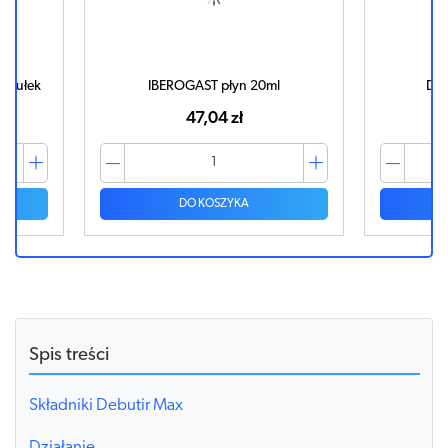
psułek
IBEROGAST płyn 20ml
DEB
47,04 zł
DO KOSZYKA
Spis treści
Składniki Debutir Max
Działanie