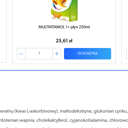
MULTIVITAMOL 1+ płyn 250ml
25,61 zł
DO KOSZYKA
ralny (kwas L-askorbinowy), maltodekstryna, glukonian cynku, 
antotenian wapnia, cholekalcyferol, cyjanokobalamina, chloro