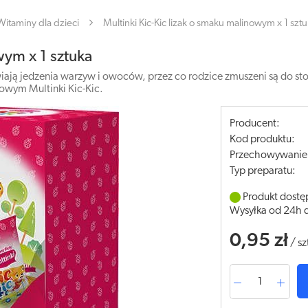
Witaminy dla dzieci
Multinki Kic-Kic lizak o smaku malinowym x 1 szt
wym x 1 sztuka
ją jedzenia warzyw i owoców, przez co rodzice zmuszeni są do st
nowym Multinki Kic-Kic.
Producent:
Kod produktu:
Przechowywanie
Typ preparatu:
Produkt dostę
Wysyłka od 24h 
0,95 zł
/
sz