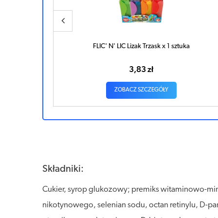
anasowym x
FLIC' N' LIC Lizak Trzask x 1 sztuka
3,83 zł
ZOBACZ SZCZEGÓŁY
ZYKA
Składniki:
Cukier, syrop glukozowy; premiks witaminowo-mine
nikotynowego, selenian sodu, octan retinylu, D-p