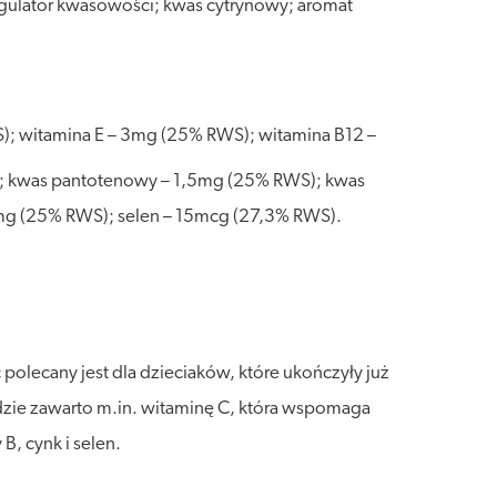
egulator kwasowości; kwas cytrynowy; aromat
; witamina E – 3mg (25% RWS); witamina B12 –
; kwas pantotenowy – 1,5mg (25% RWS); kwas
mg (25% RWS); selen – 15mcg (27,3% RWS).
olecany jest dla dzieciaków, które ukończyły już
dzie zawarto m.in. witaminę C, która wspomaga
B, cynk i selen.