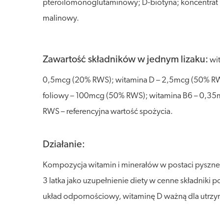
pteroilomonoglutaminowy; D-biotyna; koncentrat m
malinowy.
Zawartość składników w jednym lizaku:
wit
0,5mcg (20% RWS); witamina D – 2,5mcg (50% RW
foliowy – 100mcg (50% RWS); witamina B6 – 0,35
RWS – referencyjna wartość spożycia.
Działanie:
Kompozycja witamin i minerałów w postaci pysznego
3 latka jako uzupełnienie diety w cenne składnik
układ odpornościowy, witaminę D ważną dla utrzyma