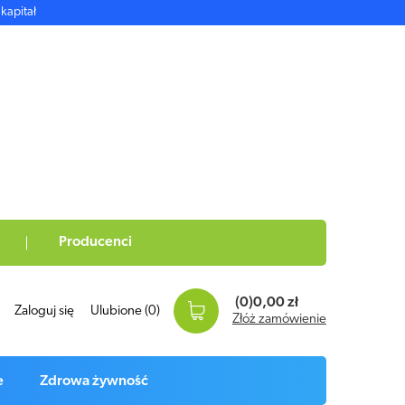
kapitał
Producenci
(0)
0,00 zł
Zaloguj się
Ulubione
(0)
Złóż zamówienie
e
Zdrowa żywność