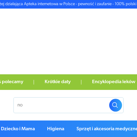
żej działająca Apteka internetowa w Polsce - pewność i zaufanie - 100% polski 
ś polecamy
Krótkie daty
Encyklopedia leków
Dziecko i Mama
Higiena
Sprzęt i akcesoria medyczn