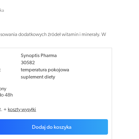
uka
osowania dodatkowych źródeł witamin i minerały. W
Synoptis Pharma
30582
:
temperatura pokojowa
suplement diety
pny
do 48h
t.
+
koszty wysyłki
Dodaj do koszyka