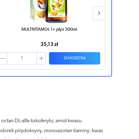
MULTIVITAMOL 1+ płyn 500ml
Zdrowy Li
35,13 zł
DO KOSZYKA
octan DL-alfa-tokoferylu; amid kwasu
wodorek pirydoksyny, monoazotan tiaminy; kwas