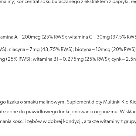
aliny; koncentrat soku buraczanego z ekstraktem z papryki; r
amina A – 200mcg (25% RWS); witamina C – 30mg (37,5% RWS)
S); niacyna – 7mg (43,75% RWS); biotyna – 10mcg (20% RWS)
mg (25% RWS); witamina B1 – 0,275mg (25% RWS); cynk – 2,5
 lizaka o smaku malinowym. Suplement diety Multinki Kic-Kic p
i potrzebne do prawidłowego funkcjonowania organizmu. W skła
nia kości i zębów w dobrej kondycji, a także witaminy z grupy 