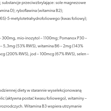
ku; substancje przeciwzbrylające: sole magnezowe
mina D); ryboflawina (witamina B2);
(6S)-5-metylotetrahydrofoliowego (kwas foliowy);
ol – 300mg, mio-inozytol – 1100mg; Pomanox P30 –
nk – 5,3mg (53% RWS), witamina B6 – 2mg (143%
mcg (200% RWS), jod – 100mcg (67% RWS), selen –
codziennej diety w starannie wyselekcjonowaną
olic (aktywna postać kwasu foliowego), witaminy –
ji rozrodczych. Witamina B3 wspiera utrzymanie