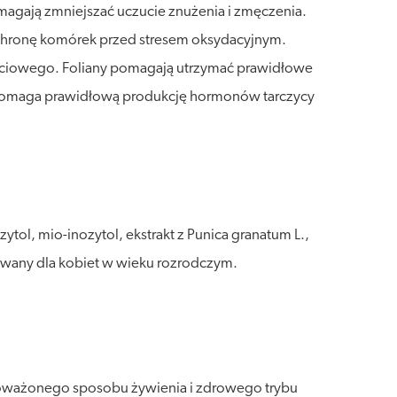
agają zmniejszać uczucie znużenia i zmęczenia.
chronę komórek przed stresem oksydacyjnym.
ściowego. Foliany pomagają utrzymać prawidłowe
wspomaga prawidłową produkcję hormonów tarczycy
tol, mio-inozytol, ekstrakt z Punica granatum L.,
dowany dla kobiet w wieku rozrodczym.
wnoważonego sposobu żywienia i zdrowego trybu