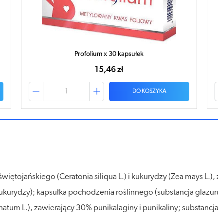
Milanella Complex x 30 kapsułek
53,92 zł
DO KOSZYKA
iętojańskiego (Ceratonia siliqua L.) i kukurydzy (Zea mays L.
ukurydzy); kapsułka pochodzenia roślinnego (substancja glaz
atum L.), zawierający 30% punikalaginy i punikaliny; substancja