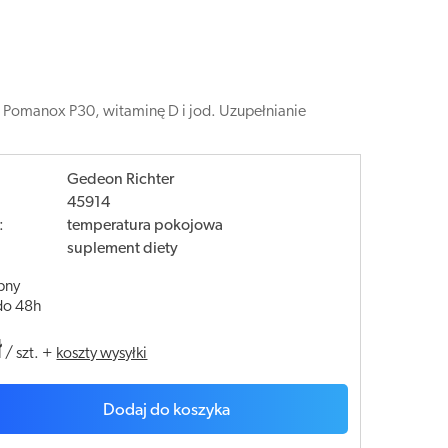
l, Pomanox P30, witaminę D i jod. Uzupełnianie
Gedeon Richter
45914
:
temperatura pokojowa
suplement diety
pny
do 48h
ł
/
szt.
+
koszty wysyłki
Dodaj do koszyka