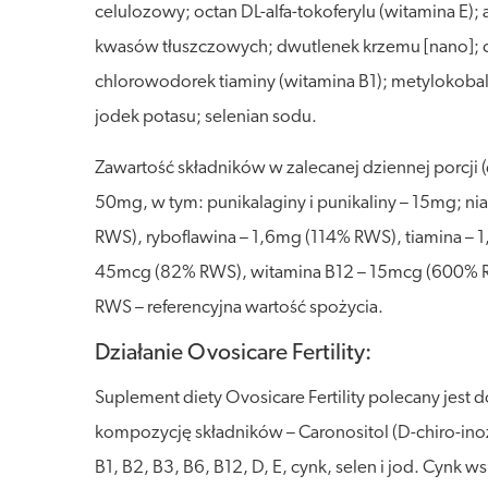
celulozowy; octan DL-alfa-tokoferylu (witamina E)
kwasów tłuszczowych; dwutlenek krzemu [nano]; ch
chlorowodorek tiaminy (witamina B1); metylokobal
jodek potasu; selenian sodu.
Zawartość składników w zalecanej dziennej porcji
50mg, w tym: punikalaginy i punikaliny – 15mg; 
RWS), ryboflawina – 1,6mg (114% RWS), tiamina 
45mcg (82% RWS), witamina B12 – 15mcg (600% R
RWS – referencyjna wartość spożycia.
Działanie Ovosicare Fertility:
Suplement diety Ovosicare Fertility polecany jest
kompozycję składników – Caronositol (D-chiro-inoz
B1, B2, B3, B6, B12, D, E, cynk, selen i jod. Cynk