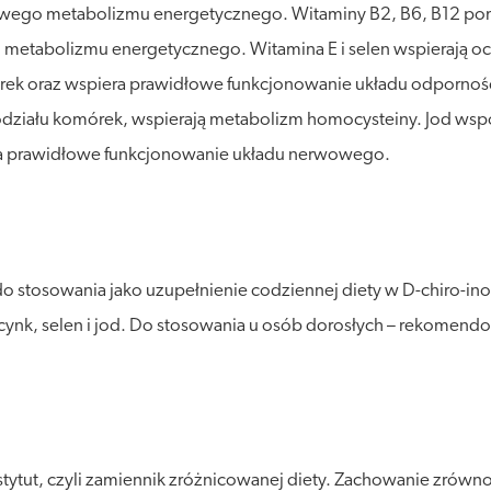
owego metabolizmu energetycznego. Witaminy B2, B6, B12 pom
etabolizmu energetycznego. Witamina E i selen wspierają o
órek oraz wspiera prawidłowe funkcjonowanie układu odporno
 podziału komórek, wspierają metabolizm homocysteiny. Jod 
era prawidłowe funkcjonowanie układu nerwowego.
o stosowania jako uzupełnienie codziennej diety w D-chiro-inozy
E, cynk, selen i jod. Do stosowania u osób dorosłych – rekomen
stytut, czyli zamiennik zróżnicowanej diety. Zachowanie zró