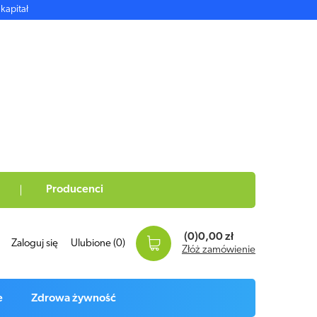
kapitał
Producenci
(0)
0,00 zł
Zaloguj się
Ulubione
(0)
Złóż zamówienie
e
Zdrowa żywność