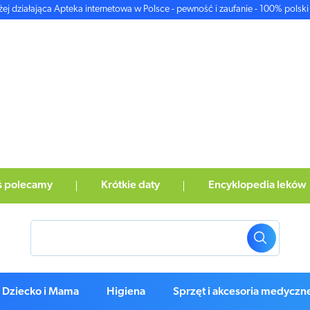
żej działająca Apteka internetowa w Polsce - pewność i zaufanie - 100% polski 
ś polecamy
Krótkie daty
Encyklopedia leków
Dziecko i Mama
Higiena
Sprzęt i akcesoria medyczn