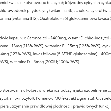
; amid kwasu nikotynowego (niacyna); trójwodny cytrynian cyn
lorowodorek pirydoksyny (witamina B6); cholekalcyferol (wita
amina (witamina B12); Quatrefolic – sól glukozaminowa kwasu 
 (dwie kapsułki): Caronositol – 1400mg, w tym: D-chiro-inozyt
niacyna – 18mg (113% RWS), witamina E – 15mg (125% RWS), cy
– 1,4mg (127% RWS), kwas foliowy (5-MTHF-glukozamina) – 400
WS), witamina D – 5mcg (200IU; 100% RWS).
 do stosowania u kobiet w wieku rozrodczym jako uzupełnienie 
ytol, mio-inozytol), Pomanox P30 (ekstrakt z granatu), Quatref
 wspiera utrzymanie prawidłowej płodności i prawidłowych funkc