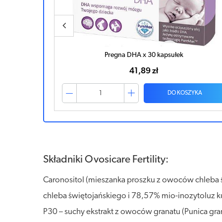
Profolium x 30 kapsułek
15,46 zł
ZYKA
DO KOSZYKA
Składniki Ovosicare Fertility:
Caronositol (mieszanka proszku z owoców chleba św
chleba świętojańskiego i 78,57% mio-inozytoluz k
P30 – suchy ekstrakt z owoców granatu (Punica gran