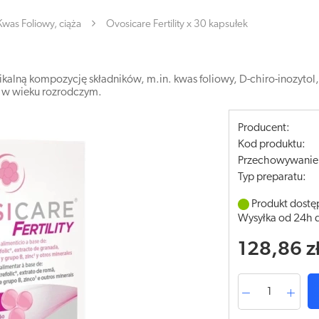
Kwas Foliowy, ciąża
Ovosicare Fertility x 30 kapsułek
unikalną kompozycję składników, m.in. kwas foliowy, D-chiro-inozyto
et w wieku rozrodczym.
Producent:
Kod produktu:
Przechowywanie
Typ preparatu:
Produkt dostę
Wysyłka od 24h 
128,86 z