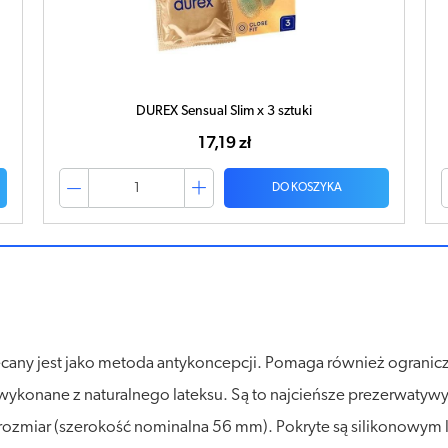
DUREX Sensual XL x 3 sztuki
20,04 zł
DO KOSZYKA
any jest jako metoda antykoncepcji. Pomaga również ogranicz
ykonane z naturalnego lateksu. Są to najcieńsze prezerwatywy 
rozmiar (szerokość nominalna 56 mm). Pokryte są silikonowym