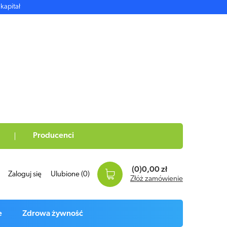
kapitał
Producenci
(0)
0,00 zł
Zaloguj się
Ulubione
(0)
Złóż zamówienie
e
Zdrowa żywność