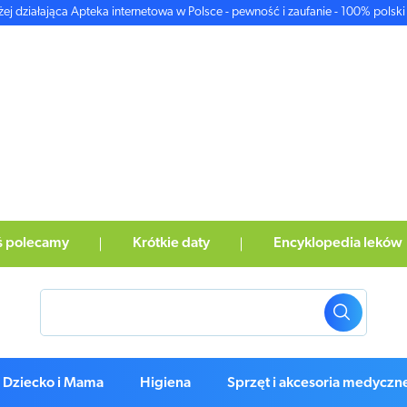
żej działająca Apteka internetowa w Polsce - pewność i zaufanie - 100% polski 
ś polecamy
Krótkie daty
Encyklopedia leków
Dziecko i Mama
Higiena
Sprzęt i akcesoria medyczn