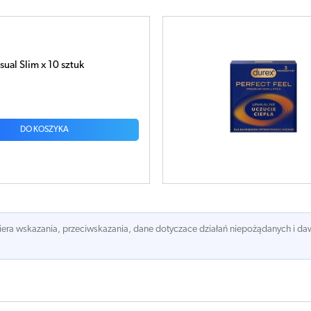
YWA DUREX PERFECT FEEL x 3
DO KOSZYKA
awiera wskazania, przeciwskazania, dane dotyczace działań niepożądanych i 