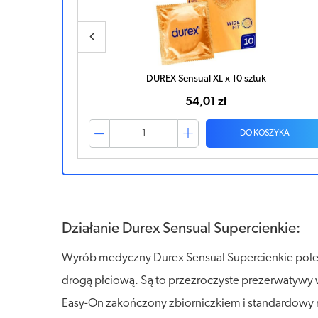
DUREX Sensual Slim x 3 sztuki
17,19 zł
ZYKA
DO KOSZYKA
Działanie Durex Sensual Supercienkie:
Wyrób medyczny Durex Sensual Supercienkie polec
drogą płciową. Są to przezroczyste prezerwatywy w
Easy-On zakończony zbiorniczkiem i standardowy 