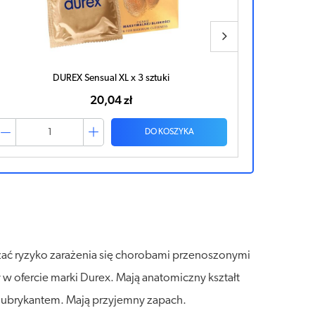
DUREX Sensual Slim x 10 sztuk
53,06 zł
DO KOSZYKA
ać ryzyko zarażenia się chorobami przenoszonymi
w ofercie marki Durex. Mają anatomiczny kształt
 lubrykantem. Mają przyjemny zapach.