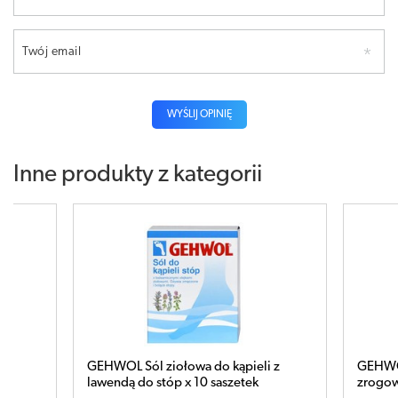
Twój email
WYŚLIJ OPINIĘ
Inne produkty z kategorii
GEHWOL Sól ziołowa do kąpieli z
GEHWOL MED Maś
lawendą do stóp x 10 saszetek
zrogowaconej i p