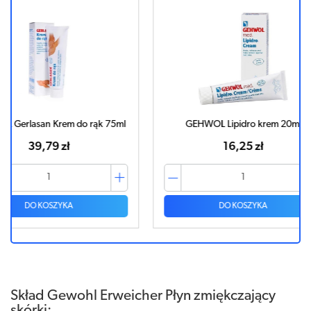
ąk 75ml
GEHWOL Lipidro krem 20ml
Gehw
16,25 zł
DO KOSZYKA
Skład Gewohl Erweicher Płyn zmiękczający
skórki: