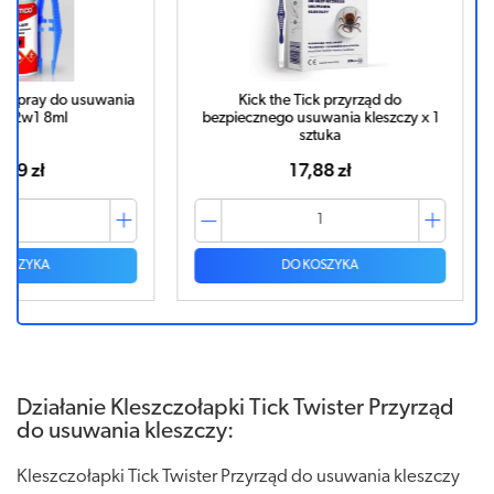
suwania
Kick the Tick przyrząd do
TRIX - prz
bezpiecznego usuwania kleszczy x 1
sztuka
17,88 zł
DO KOSZYKA
Działanie Kleszczołapki Tick Twister Przyrząd
do usuwania kleszczy:
Kleszczołapki Tick Twister Przyrząd do usuwania kleszczy