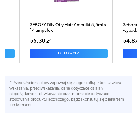
y Hair Ampułki 5,5ml x
Seboradin Forte Szampon przeciw
wypadaniu włosów 400ml
54,87 zł
DO KOSZYKA
DO KOSZYKA
* Przed użyciem leków zapoznaj się z jego ulotką, która zawiera
wskazania, przeciwskazania, dane dotyczace działań
niepożądanych i dawkowanie oraz informacje dotyczace
stosowania produktu leczniczego, bądź skonsultuj się z lekarzem
lub farmaceutą.