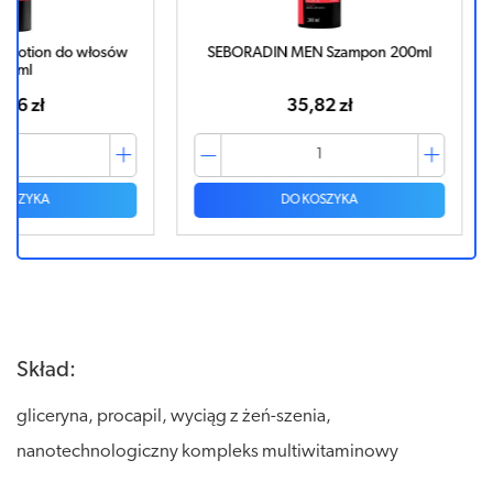
włosów
SEBORADIN MEN Szampon 200ml
Seboradi
wypa
35,82 zł
DO KOSZYKA
Skład:
gliceryna, procapil, wyciąg z żeń-szenia,
nanotechnologiczny kompleks multiwitaminowy