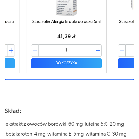
do oczu 5ml
Starazolin Alergia krople do oczu 5ml
S
x 2 sztuki
60,11 zł
DO KOSZYKA
Skład:
ekstrakt z owoców borówki 60 mg luteina 5% 20 mg
betakaroten 4 mg witamina E 5mg witamina C 30 mg