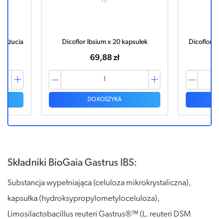
do żucia
Dicoflor Ibsium x 20 kapsułek
Dicoflor J
69,88 zł
DO KOSZYKA
Składniki BioGaia Gastrus IBS:
Substancja wypełniająca (celuloza mikrokrystaliczna),
kapsułka (hydroksypropylometyloceluloza),
Limosilactobacillus reuteri Gastrus®™ (L. reuteri DSM