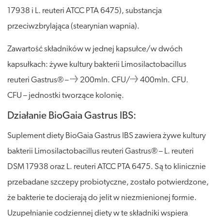
17938 i L. reuteri ATCC PTA 6475), substancja
przeciwzbrylająca (stearynian wapnia).
Zawartość składników w jednej kapsułce/w dwóch
kapsułkach: żywe kultury bakterii Limosilactobacillus
reuteri Gastrus® – ≥ 200mln. CFU/≥ 400mln. CFU.
CFU – jednostki tworzące kolonię.
Działanie BioGaia Gastrus IBS:
Suplement diety BioGaia Gastrus IBS zawiera żywe kultury
bakterii Limosilactobacillus reuteri Gastrus® – L. reuteri
DSM 17938 oraz L. reuteri ATCC PTA 6475. Są to klinicznie
przebadane szczepy probiotyczne, zostało potwierdzone,
że bakterie te docierają do jelit w niezmienionej formie.
Uzupełnianie codziennej diety w te składniki wspiera