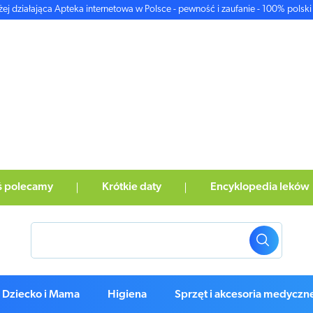
żej działająca Apteka internetowa w Polsce - pewność i zaufanie - 100% polski 
ś polecamy
Krótkie daty
Encyklopedia leków
Dziecko i Mama
Higiena
Sprzęt i akcesoria medyczn