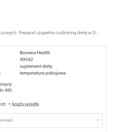
czowych. Preparat uzupełnia codzienną dietę w D-
Biovena Health
49542
suplement diety
:
temperatura pokojowa
stepny
do 48h
/
szt.
+
koszty wysyłki