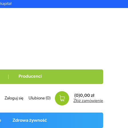
kapitał
Producenci
(0)
0,00 zł
Zaloguj się
Ulubione
(0)
Złóż zamówienie
e
Zdrowa żywność