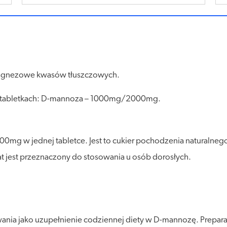
 magnezowe kwasów tłuszczowych.
h tabletkach: D-mannoza – 1000mg/2000mg.
mg w jednej tabletce. Jest to cukier pochodzenia naturalnego
 jest przeznaczony do stosowania u osób dorosłych.
ania jako uzupełnienie codziennej diety w D-mannozę. Prepara