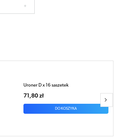
Uroner D proszek 100g
103,70 zł
DO KOSZYKA