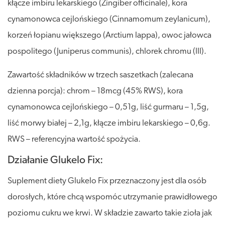
kłącze imbiru lekarskiego (Zingiber officinale), kora
cynamonowca cejlońskiego (Cinnamomum zeylanicum),
korzeń łopianu większego (Arctium lappa), owoc jałowca
pospolitego (Juniperus communis), chlorek chromu (III).
Zawartość składników w trzech saszetkach (zalecana
dzienna porcja): chrom – 18mcg (45% RWS), kora
cynamonowca cejlońskiego – 0,51g, liść gurmaru – 1,5g,
liść morwy białej – 2,1g, kłącze imbiru lekarskiego – 0,6g.
RWS – referencyjna wartość spożycia.
Działanie Glukelo Fix:
Suplement diety Glukelo Fix przeznaczony jest dla osób
dorosłych, które chcą wspomóc utrzymanie prawidłowego
poziomu cukru we krwi. W składzie zawarto takie zioła jak