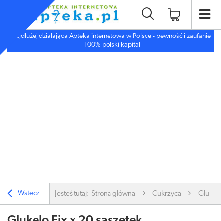
Najdłużej działająca Apteka internetowa w Polsce - pewność i zaufanie
- 100% polski kapitał
Wstecz
Jesteś tutaj:
Strona główna
Cukrzyca
Glukelo
Glukelo Fix x 20 saszetek