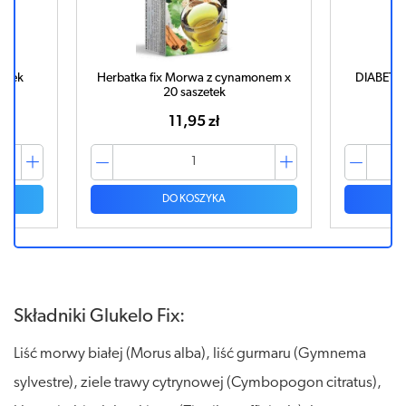
etek
Herbatka fix Morwa z cynamonem x
DIABETEX
20 saszetek
11,95 zł
DO KOSZYKA
Składniki Glukelo Fix:
Liść morwy białej (Morus alba), liść gurmaru (Gymnema
sylvestre), ziele trawy cytrynowej (Cymbopogon citratus),