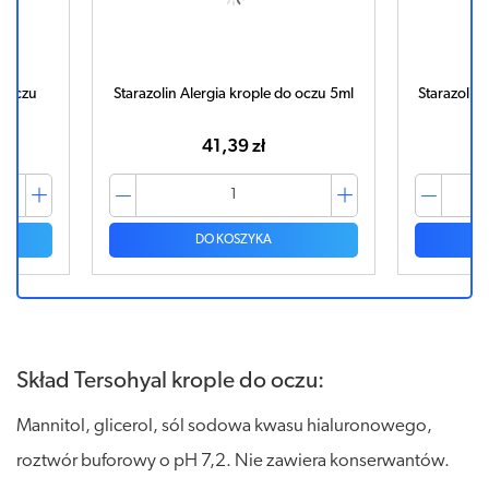
o oczu
Starazolin Alergia krople do oczu 5ml
Starazolin
41,39 zł
DO KOSZYKA
Skład Tersohyal krople do oczu:
Mannitol, glicerol, sól sodowa kwasu hialuronowego,
roztwór buforowy o pH 7,2. Nie zawiera konserwantów.