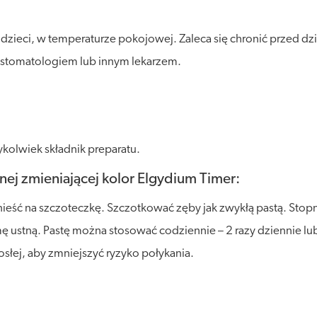
eci, w temperaturze pokojowej. Zaleca się chronić przed działa
ze stomatologiem lub innym lekarzem.
kolwiek składnik preparatu.
ej zmieniającej kolor Elgydium Timer:
anieść na szczoteczkę. Szczotkować zęby jak zwykłą pastą. Stop
ę ustną. Pastę można stosować codziennie – 2 razy dziennie lub
łej, aby zmniejszyć ryzyko połykania.