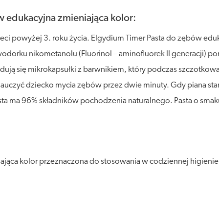
w edukacyjna zmieniająca kolor:
ieci powyżej 3. roku życia. Elgydium Timer Pasta do zębów edu
odorku nikometanolu (Fluorinol – aminofluorek II generacji) p
jdują się mikrokapsułki z barwnikiem, który podczas szczotkow
auczyć dziecko mycia zębów przez dwie minuty. Gdy piana stani
asta ma 96% składników pochodzenia naturalnego. Pasta o sma
ąca kolor przeznaczona do stosowania w codziennej higienie i 