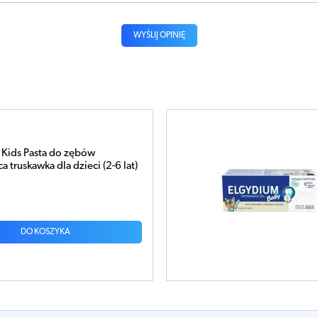
WYŚLIJ OPINIĘ
aby Pasta do zębów w żelu dla
 miesięcy do 2 lat 30ml
DO KOSZYKA