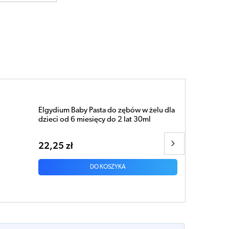
Elgydium Clinic Perioblock Pro pasta do
zębów 50ml
26,75 zł
DO KOSZYKA