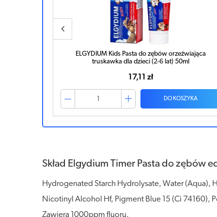
 zębów 50ml
ELGYDIUM Kids Pasta do zębów orzeźwiająca
truskawka dla dzieci (2-6 lat) 50ml
17,11 zł
ZYKA
DO KOSZYKA
Skład Elgydium Timer Pasta do zębów ed
Hydrogenated Starch Hydrolysate, Water (Aqua), Hy
Nicotinyl Alcohol Hf, Pigment Blue 15 (Ci 74160)
Zawiera 1000ppm fluoru.