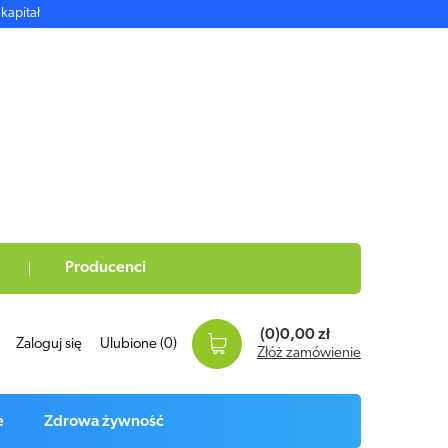
kapitał
Producenci
(0)
0,00 zł
Zaloguj się
Ulubione
(0)
Złóż zamówienie
e
Zdrowa żywność