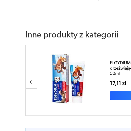
Inne produkty z kategorii
Elgydium B
2-6 lat)
dzieci od 6
22,25 zł