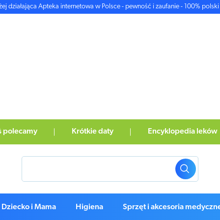
żej działająca Apteka internetowa w Polsce - pewność i zaufanie - 100% polski 
ś polecamy
Krótkie daty
Encyklopedia leków
Dziecko i Mama
Higiena
Sprzęt i akcesoria medyczn