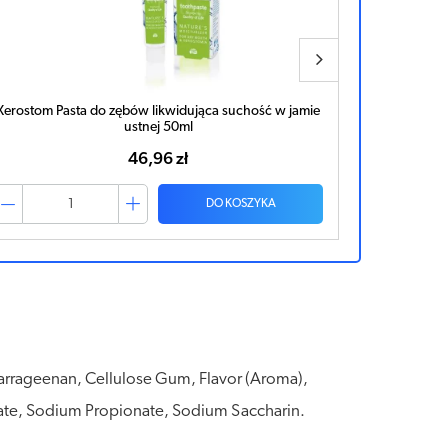
Xerostom Pasta do zębów likwidująca suchość w jamie
Elgydium C
ustnej 50ml
46,96 zł
DO KOSZYKA
Carrageenan, Cellulose Gum, Flavor (Aroma),
nate, Sodium Propionate, Sodium Saccharin.