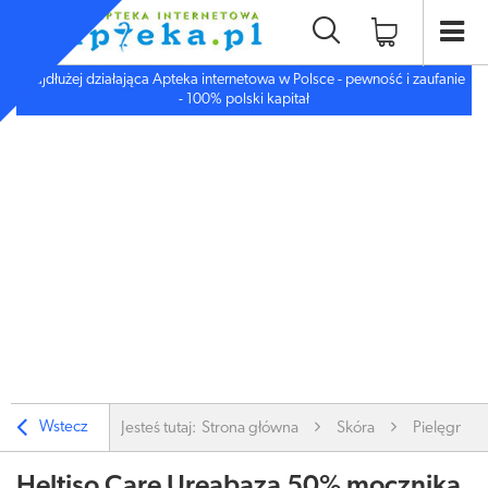
Najdłużej działająca Apteka internetowa w Polsce - pewność i zaufanie
- 100% polski kapitał
Wstecz
Jesteś tutaj:
Strona główna
Skóra
Pielęgnacj
Heltiso Care Ureabaza 50% mocznika