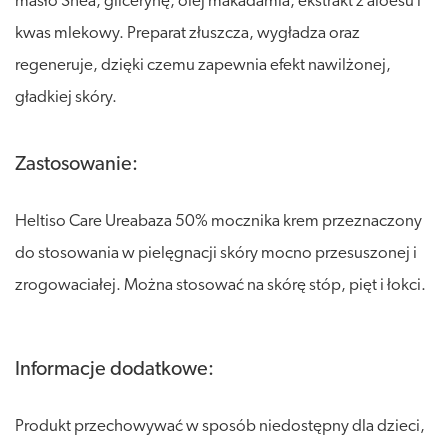
masło Shea, glicerynę, olej makadamia, ekstrakt z aloesu i
kwas mlekowy. Preparat złuszcza, wygładza oraz
regeneruje, dzięki czemu zapewnia efekt nawilżonej,
gładkiej skóry.
Zastosowanie:
Heltiso Care Ureabaza 50% mocznika krem przeznaczony
do stosowania w pielęgnacji skóry mocno przesuszonej i
zrogowaciałej. Można stosować na skórę stóp, pięt i łokci.
Informacje dodatkowe:
Produkt przechowywać w sposób niedostępny dla dzieci,