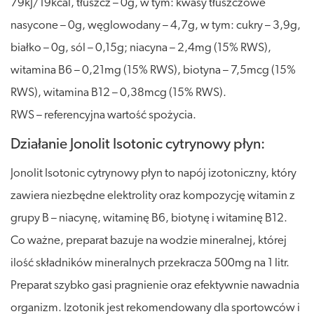
79kJ/19kcal, tłuszcz – 0g, w tym: kwasy tłuszczowe
nasycone – 0g, węglowodany – 4,7g, w tym: cukry – 3,9g,
białko – 0g, sól – 0,15g; niacyna – 2,4mg (15% RWS),
witamina B6 – 0,21mg (15% RWS), biotyna – 7,5mcg (15%
RWS), witamina B12 – 0,38mcg (15% RWS).
RWS – referencyjna wartość spożycia.
Działanie Jonolit Isotonic cytrynowy płyn:
Jonolit Isotonic cytrynowy płyn to napój izotoniczny, który
zawiera niezbędne elektrolity oraz kompozycję witamin z
grupy B – niacynę, witaminę B6, biotynę i witaminę B12.
Co ważne, preparat bazuje na wodzie mineralnej, której
ilość składników mineralnych przekracza 500mg na 1 litr.
Preparat szybko gasi pragnienie oraz efektywnie nawadnia
organizm. Izotonik jest rekomendowany dla sportowców i