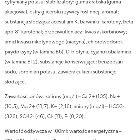
cytryniany potasu; stabilizatory: guma arabska (guma
akacjowa), estry glicerolu i żywicy roślinnej; aromat;
substancja słodząca: acesulfam K, barwniki: karoteny, beta-
apo-8’-karotenal; przeciwutleniacz: kwas askorbinowy;
amid kwasu nikotynowego (niacyna), chlorowodorek
pirydoksyny (witamina B6), D-biotyna, cyjanokobalamina
(witamina B12), substancje konserwujące: benzoesan
sodu, sorbinian potasu. Zawiera cukier i substancje
słodzące.
Zawartość jonów: kationy (mg/l) – Ca 2+ (105), Na+
(10,5), Mg 2+ (11,7), K+ (2,16); aniony (mg/l) – HCO3-
(326), SO42- (46), Cl- (11), F- (0,20).
Wartość odżywcza w 100ml: wartość energetyczna –