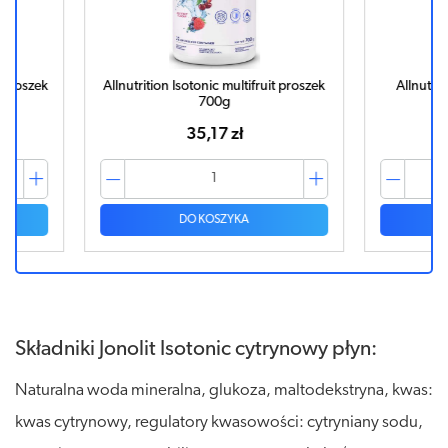
t proszek
Allnutrition Isotonic multifruit proszek
Allnutrit
700g
35,17 zł
DO KOSZYKA
Składniki Jonolit Isotonic cytrynowy płyn:
Naturalna woda mineralna, glukoza, maltodekstryna, kwas:
kwas cytrynowy, regulatory kwasowości: cytryniany sodu,