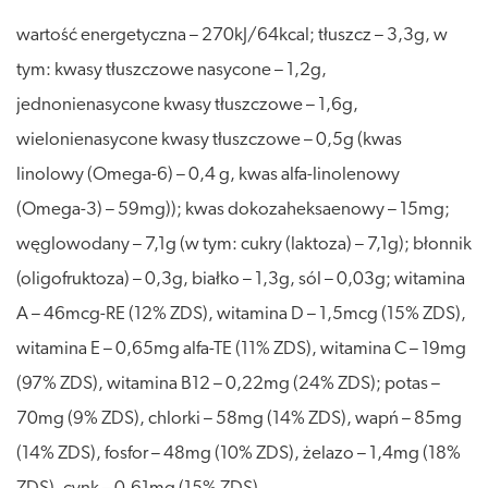
wartość energetyczna – 270kJ/64kcal; tłuszcz – 3,3g, w
tym: kwasy tłuszczowe nasycone – 1,2g,
jednonienasycone kwasy tłuszczowe – 1,6g,
wielonienasycone kwasy tłuszczowe – 0,5g (kwas
linolowy (Omega-6) – 0,4 g, kwas alfa-linolenowy
(Omega-3) – 59mg)); kwas dokozaheksaenowy – 15mg;
węglowodany – 7,1g (w tym: cukry (laktoza) – 7,1g); błonnik
(oligofruktoza) – 0,3g, białko – 1,3g, sól – 0,03g; witamina
A – 46mcg-RE (12% ZDS), witamina D – 1,5mcg (15% ZDS),
witamina E – 0,65mg alfa-TE (11% ZDS), witamina C – 19mg
(97% ZDS), witamina B12 – 0,22mg (24% ZDS); potas –
70mg (9% ZDS), chlorki – 58mg (14% ZDS), wapń – 85mg
(14% ZDS), fosfor – 48mg (10% ZDS), żelazo – 1,4mg (18%