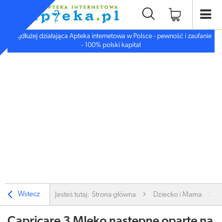
Najdłużej działająca Apteka internetowa w Polsce - pewność i zaufanie
- 100% polski kapitał
Wstecz
Jesteś tutaj:
Strona główna
Dziecko i Mama
Capricare 3 Mleko następne oparte na