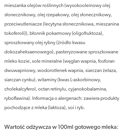
mieszanka olejów roślinnych (wysokooleinowy olej
słonecznikowy, olej rzepakowy, olej słonecznikowy,
przeciwutleniacze (lecytyna słonecznikowa, mieszanina
tokoferoli)), błonnik pokarmowy (oligofruktoza),
sproszkowany olej rybny (źródło kwasu
dokozaheksaenowego), pasteryzowane sproszkowane
mleko kozie, sole mineralne (węglan wapnia, fosforan
dwuwapniowy, wodorotlenek wapnia, siarczan żelaza,
siarczan cynku), witaminy (kwas L-askorbinowy,
cholekalcyferol, octan retinylu, cyjanokobalamina,
ryboflawina). Informacja o alergenach: zawiera produkty
pochodzące z mleka (laktoza), soi i ryb.
Wartość odżywcza w 100ml gotowego mleka: