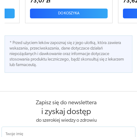
73,62 zł
75,10
DO KOSZYKA
* Przed użyciem leków zapoznaj się z jego ulotką, która zawiera
wskazania, przeciwskazania, dane dotyczace działań
niepożądanych i dawkowanie oraz informacje dotyczace
stosowania produktu leczniczego, bądź skonsultuj się z lekarzem
lub farmaceutą.
Zapisz się do newslettera
i zyskaj dostęp
do szerokiej wiedzy o zdrowiu