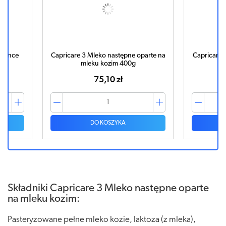
dvance
Capricare 3 Mleko następne oparte na
Capricare 
mleku kozim 400g
na
75,10 zł
DO KOSZYKA
Składniki Capricare 3 Mleko następne oparte
na mleku kozim:
Pasteryzowane pełne mleko kozie, laktoza (z mleka),