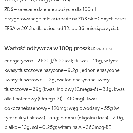
ZDS), cynk – 0,61mg (15% ZDS).
ZDS – zalecane dzienne spożycie dla 100ml
przygotowanego mleka (oparte na ZDS określonych przez
EFSA w 2013 r. dla dzieci od 12. do 36. miesiąca życia).
Wartość odżywcza w 100g proszku:
wartość
energetyczna – 2100kJ/500kcal; tłuszcz – 26g, w tym:
kwasy tłuszczowe nasycone – 9,2g, jednonienasycone
kwasy tłuszczowe – 12g, wielonienasycone kwasy
tłuszczowe – 39g (kwas linolowy (Omega-6) – 3,1g, kwas
alfa-linolenowy (Omega-3)) – 460mg); kwas
dokozaheksaenowy – 120mg; węglowodany – 55g (w
tym: cukry (laktoza) – 55g; błonnik (oligofruktoza) – 2,0g,
białko – 10g, sól – 0,25g; witamina A – 360mcg-RE,