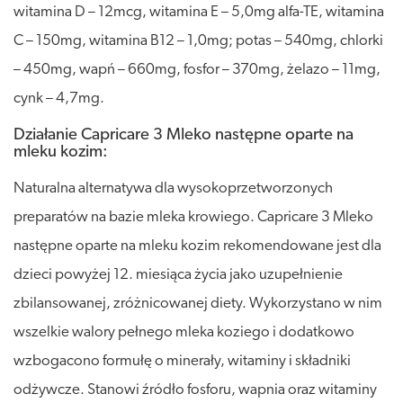
witamina D – 12mcg, witamina E – 5,0mg alfa-TE, witamina
C – 150mg, witamina B12 – 1,0mg; potas – 540mg, chlorki
– 450mg, wapń – 660mg, fosfor – 370mg, żelazo – 11mg,
cynk – 4,7mg.
Działanie Capricare 3 Mleko następne oparte na
mleku kozim:
Naturalna alternatywa dla wysokoprzetworzonych
preparatów na bazie mleka krowiego. Capricare 3 Mleko
następne oparte na mleku kozim rekomendowane jest dla
dzieci powyżej 12. miesiąca życia jako uzupełnienie
zbilansowanej, zróżnicowanej diety. Wykorzystano w nim
wszelkie walory pełnego mleka koziego i dodatkowo
wzbogacono formułę o minerały, witaminy i składniki
odżywcze. Stanowi źródło fosforu, wapnia oraz witaminy