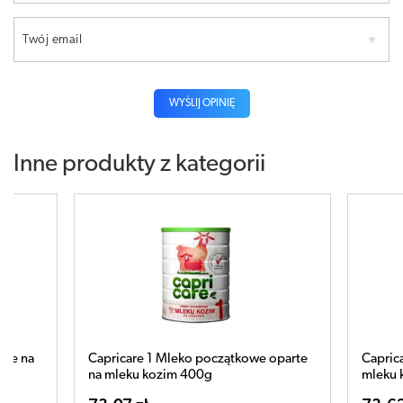
Twój email
WYŚLIJ OPINIĘ
Inne produkty z kategorii
oparte
Capricare 2 Mleko następne oparte na
Capric
mleku kozim 400g
mleku