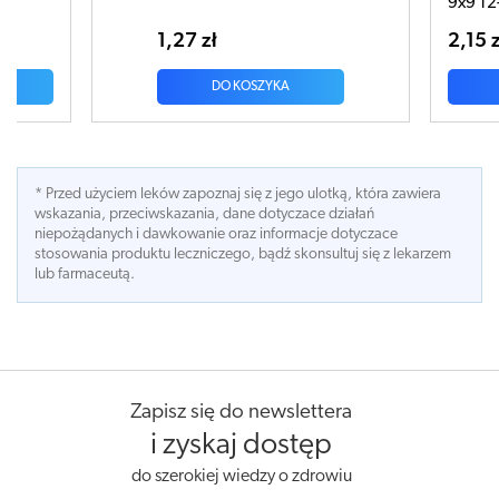
9x9 12-wars
1,27 zł
2,15 zł
DO KOSZYKA
* Przed użyciem leków zapoznaj się z jego ulotką, która zawiera
wskazania, przeciwskazania, dane dotyczace działań
niepożądanych i dawkowanie oraz informacje dotyczace
stosowania produktu leczniczego, bądź skonsultuj się z lekarzem
lub farmaceutą.
Zapisz się do newslettera
i zyskaj dostęp
do szerokiej wiedzy o zdrowiu