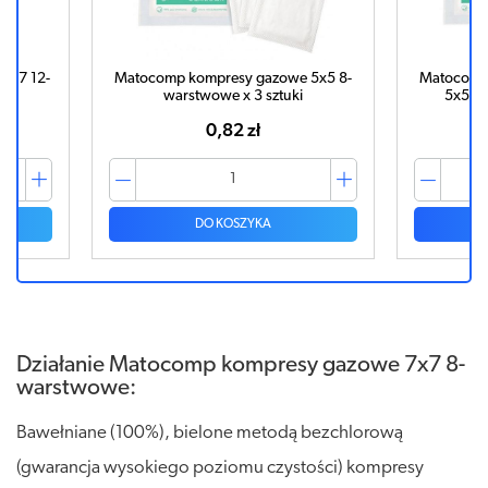
7x7 12-
Matocomp kompresy gazowe 5x5 8-
Matocomp
warstwowe x 3 sztuki
5x5 12
0,82 zł
DO KOSZYKA
Działanie Matocomp kompresy gazowe 7x7 8-
warstwowe:
Bawełniane (100%), bielone metodą bezchlorową
(gwarancja wysokiego poziomu czystości) kompresy