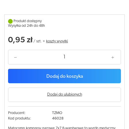
Produkt dostępny
Wysyłka od 24h do 48h
0,95 zł
/
szt.
+
koszty wysyłki
Dodaj do koszyka
Dodaj do ulubionych
Producent:
TZMO
Kod produktu:
46028
Matocomp kompresy gazowe 7x7 8-warstwowe to wyrób medyczny