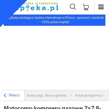
Najdłużej działająca Apteka internetowa w Polsce - pewność i zaufanie
- 100% polski kapitał
Wstecz
Jesteś tutaj:
Strona główna
Artykuły higieniczne
Matocomp kompresy gazowe 7x7 8-