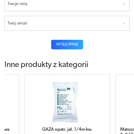
Twoje imię
Twój email
WYŚLIJ OPINIĘ
Inne produkty z kategorii
a
GAZA opatr. jał. 1/4m kw.
Matocomp 