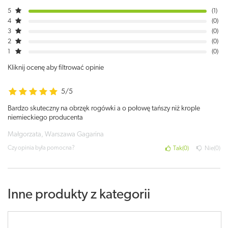
5
1
4
0
3
0
2
0
1
0
Kliknij ocenę aby filtrować opinie
5/5
Bardzo skuteczny na obrzęk rogówki a o połowę tańszy niż krople
niemieckiego producenta
Małgorzata, Warszawa Gagarina
Czy opinia była pomocna?
Tak
0
Nie
0
Inne produkty z kategorii