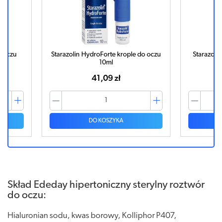
o oczu
Starazolin HydroForte krople do oczu
Starazolin
10ml
41,09 zł
DO KOSZYKA
Skład Ededay hipertoniczny sterylny roztwór
do oczu:
Hialuronian sodu, kwas borowy, Kolliphor P407,