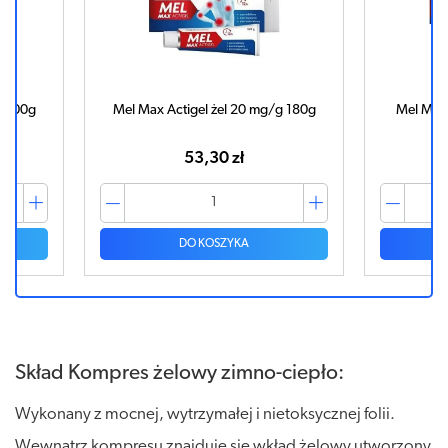
g 100g
Mel Max Actigel żel 20 mg/g 180g
Mel Max 
53,30 zł
DO KOSZYKA
Skład Kompres żelowy zimno-ciepło:
Wykonany z mocnej, wytrzymałej i nietoksycznej folii.
Wewnątrz kompresu znajduje się wkład żelowy utworzony