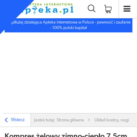
Najdłużej działająca Apteka internetowa w Polsce - pewność i zaufanie
- 100% polski kapitał
Wstecz
Jesteś tutaj:
Strona główna
Układ kostny, nogi
Kompres żelowy zimno-ciepło 7,5cm