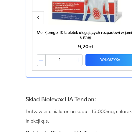
rozpadowi w
Mel 7,5mg x 10 tabletek ulegających rozpadowi w jam
ustnej
9,20 zł
ZYKA
DO KOSZYKA
Skład Biolevox HA Tendon:
1ml zawiera: hialuronian sodu – 16,000mg, chl
iniekcji q.s.