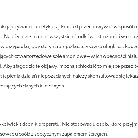
rukcją używania lub etykietą. Produkt przechowywać w sposób 
atła. Należy przestrzegać wszystkich środków ostrożności w cel
 w przypadku, gdy sterylna ampułkostrzykawka uległa uszkodze
ających czwartorzędowe sole amoniowe – w ich obecności hialur
. Aby złagodzić te objawy, można schłodzić to miejsce przez 5
ąpienia działań niepożądanych należy skonsultować się lekarze
arczających danych klinicznych.
kolwiek składnik preparatu. Nie stosować u osób, które przyj
tosować u osób z septycznym zapaleniem ścięgien.