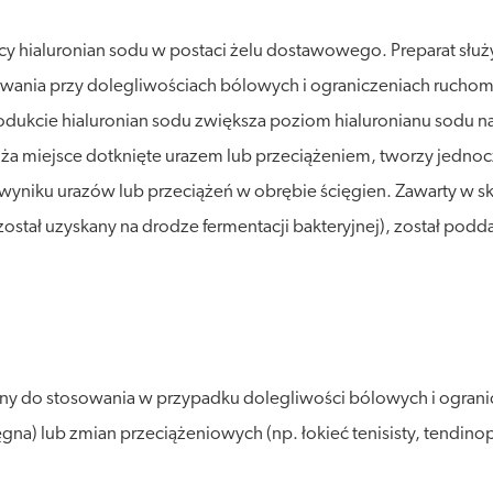
 hialuronian sodu w postaci żelu dostawowego. Preparat służy
sowania przy dolegliwościach bólowych i ograniczeniach rucho
dukcie hialuronian sodu zwiększa poziom hialuronianu sodu n
ża miejsce dotknięte urazem lub przeciążeniem, tworzy jedno
wyniku urazów lub przeciążeń w obrębie ścięgien. Zawarty w sk
tał uzyskany na drodze fermentacji bakteryjnej), został poddan
 do stosowania w przypadku dolegliwości bólowych i ograni
na) lub zmian przeciążeniowych (np. łokieć tenisisty, tendinop