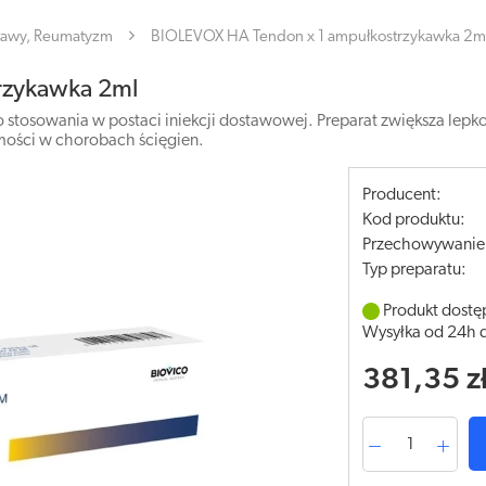
tawy, Reumatyzm
BIOLEVOX HA Tendon x 1 ampułkostrzykawka 2m
rzykawka 2ml
stosowania w postaci iniekcji dostawowej. Preparat zwiększa lepko
mości w chorobach ścięgien.
Producent:
Kod produktu:
Przechowywanie
Typ preparatu:
Produkt dostę
Wysyłka od 24h 
381,35 z