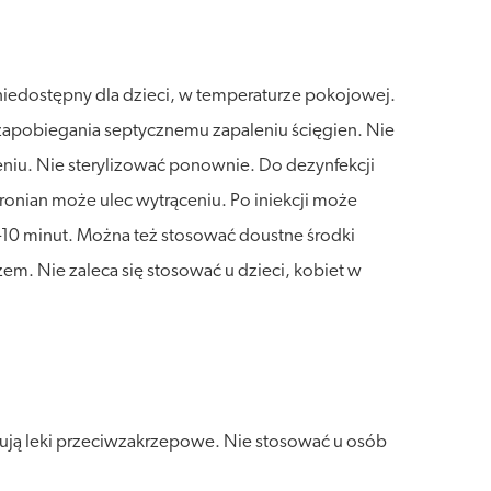
niedostępny dla dzieci, w temperaturze pokojowej.
u zapobiegania septycznemu zapaleniu ścięgien. Nie
niu. Nie sterylizować ponownie. Do dezynfekcji
onian może ulec wytrąceniu. Po iniekcji może
-10 minut. Można też stosować doustne środki
m. Nie zaleca się stosować u dzieci, kobiet w
mują leki przeciwzakrzepowe. Nie stosować u osób