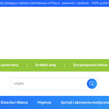
żej działająca Apteka internetowa w Polsce - pewność i zaufanie - 100% polski 
ś polecamy
Krótkie daty
Encyklopedia leków
Dziecko i Mama
Higiena
Sprzęt i akcesoria medyczn