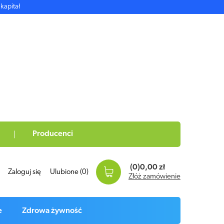
kapitał
Producenci
(0)
0,00 zł
Zaloguj się
Ulubione
(0)
Złóż zamówienie
e
Zdrowa żywność