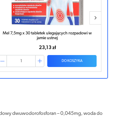
Mel 7,5mg x 30 tabletek ulegających rozpadowi w
Mel Max 15
jamie ustnej
23,13 zł
DO KOSZYKA
 sodowy dwuwodorofosforan – 0,045mg, woda do