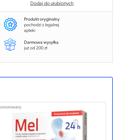
Dodaj do ulubionych
Produkt oryginalny
pochodzi z legalnej
apteki
Darmowa wysyłka
już od 200 zł
ponsorowany
Sponsorowan