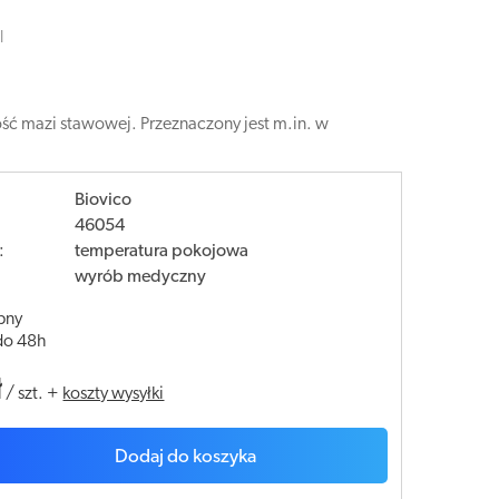
l
ść mazi stawowej. Przeznaczony jest m.in. w
Biovico
46054
:
temperatura pokojowa
wyrób medyczny
pny
do 48h
ł
/
szt.
+
koszty wysyłki
Dodaj do koszyka