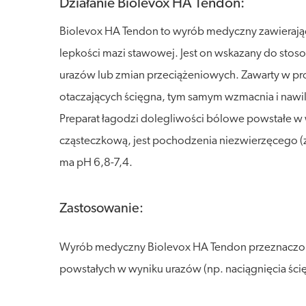
Działanie Biolevox HA Tendon:
Biolevox HA Tendon to wyrób medyczny zawierający
lepkości mazi stawowej. Jest on wskazany do sto
urazów lub zmian przeciążeniowych. Zawarty w pro
otaczających ścięgna, tym samym wzmacnia i nawil
Preparat łagodzi dolegliwości bólowe powstałe w 
cząsteczkową, jest pochodzenia niezwierzęcego (zos
ma pH 6,8-7,4.
Zastosowanie:
Wyrób medyczny Biolevox HA Tendon przeznaczony
powstałych w wyniku urazów (np. naciągnięcia ścięg