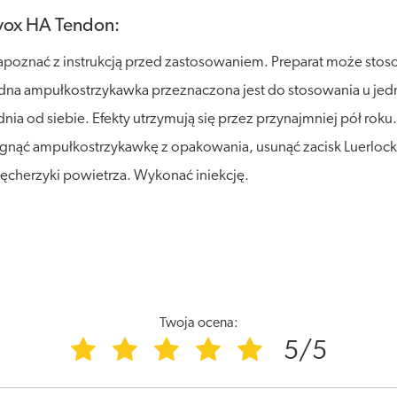
vox HA Tendon:
apoznać z instrukcją przed zastosowaniem. Preparat może sto
edna ampułkostrzykawka przeznaczona jest do stosowania u jedne
dnia od siebie. Efekty utrzymują się przez przynajmniej pół roku
gnąć ampułkostrzykawkę z opakowania, usunąć zacisk Luerlock i
pęcherzyki powietrza. Wykonać iniekcję.
Twoja ocena:
5/5