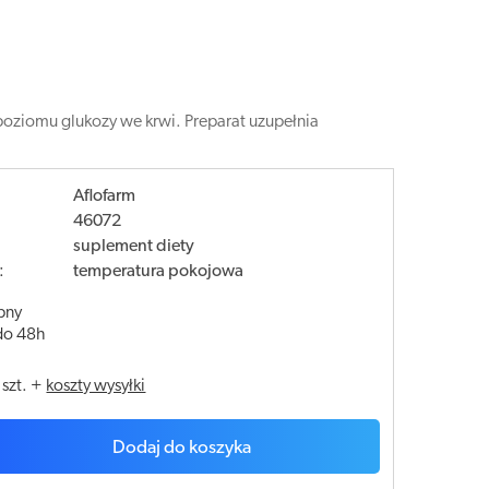
poziomu glukozy we krwi. Preparat uzupełnia
Aflofarm
46072
suplement diety
:
temperatura pokojowa
pny
do 48h
/
szt.
+
koszty wysyłki
Dodaj do koszyka