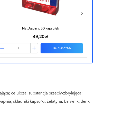
AXOLAN x 30 kapsułek
53,23 zł
DO KOSZYKA
jąca; celuloza, substancja przeciwzbrylająca:
a; składniki kapsułki: żelatyna, barwnik: tlenki i