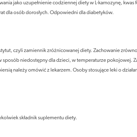
ania jako uzupełnienie codziennej diety w L-karnozynę, kwas f
parat dla osób dorosłych. Odpowiedni dla diabetyków.
stytut, czyli zamiennik zróżnicowanej diety. Zachowanie zró
posób niedostępny dla dzieci, w temperaturze pokojowej. Zalec
piersią należy omówić z lekarzem. Osoby stosujące leki o dzi
kolwiek składnik suplementu diety.