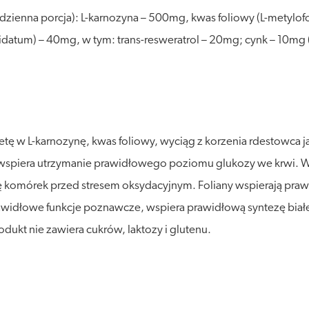
 dzienna porcja): L-karnozyna – 500mg, kwas foliowy (L-metylo
atum) – 40mg, w tym: trans-resweratrol – 20mg; cynk – 10mg 
tę w L-karnozynę, kwas foliowy, wyciąg z korzenia rdestowca j
ta wspiera utrzymanie prawidłowego poziomu glukozy we krwi. W
 komórek przed stresem oksydacyjnym. Foliany wspierają praw
widłowe funkcje poznawcze, wspiera prawidłową syntezę białek
ukt nie zawiera cukrów, laktozy i glutenu.