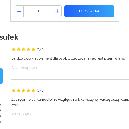
DO KOSZYKA
sułek
5/5
Bardzo dobry suplement dla osób z cukrzycą, skład jest przemyślany.
Asia, Mrągowo
5/5
Zaczęłam brać Karnodiol ze względu na L-karnozynę i widzę dużą różnic
życia
0
0
Maria, Ząbki
0
0