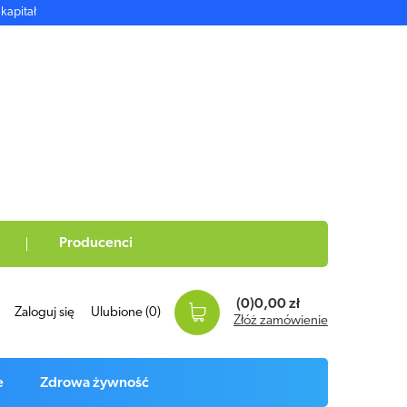
kapitał
Producenci
(0)
0,00 zł
Zaloguj się
Ulubione
(0)
Złóż zamówienie
e
Zdrowa żywność