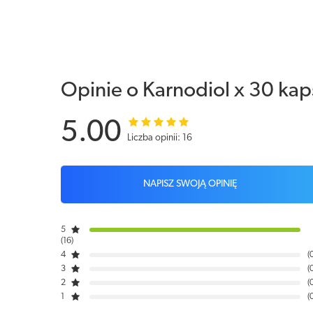
Opinie o Karnodiol x 30 kap
5.00
Liczba opinii: 16
NAPISZ SWOJĄ OPINIĘ
5
16
4
3
2
1