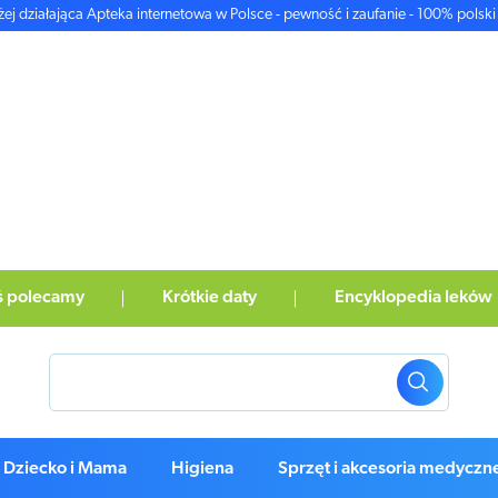
żej działająca Apteka internetowa w Polsce - pewność i zaufanie - 100% polski 
ś polecamy
Krótkie daty
Encyklopedia leków
Dziecko i Mama
Higiena
Sprzęt i akcesoria medyczn