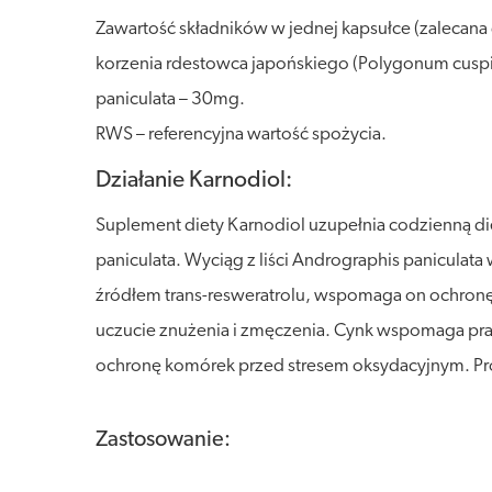
Zawartość składników w jednej kapsułce (zalecana
korzenia rdestowca japońskiego (Polygonum cuspid
paniculata – 30mg.
RWS – referencyjna wartość spożycia.
Działanie Karnodiol:
Suplement diety Karnodiol uzupełnia codzienną die
paniculata. Wyciąg z liści Andrographis panicula
źródłem trans-resweratrolu, wspomaga on ochronę
uczucie znużenia i zmęczenia. Cynk wspomaga pra
ochronę komórek przed stresem oksydacyjnym. Prod
Zastosowanie: