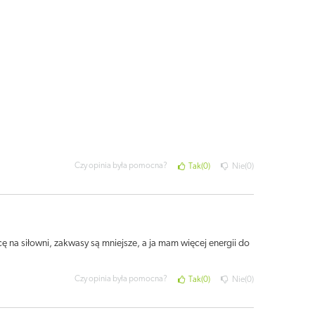
Czy opinia była pomocna?
Tak
0
Nie
0
ę na siłowni, zakwasy są mniejsze, a ja mam więcej energii do
Czy opinia była pomocna?
Tak
0
Nie
0