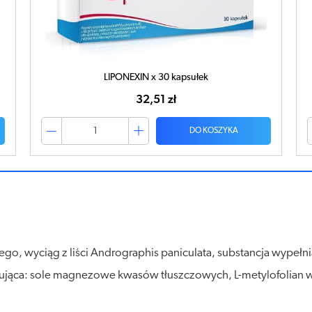
NattAspin x 30 kapsułek
49,20 zł
DO KOSZYKA
go, wyciąg z liści Andrographis paniculata, substancja wypełnia
jąca: sole magnezowe kwasów tłuszczowych, L-metylofolian wapni