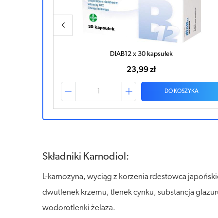
LIPONEXIN x 30 kapsułek
32,51 zł
ZYKA
DO KOSZYKA
Składniki Karnodiol:
L-karnozyna, wyciąg z korzenia rdestowca japońskie
dwutlenek krzemu, tlenek cynku, substancja glazuru
wodorotlenki żelaza.