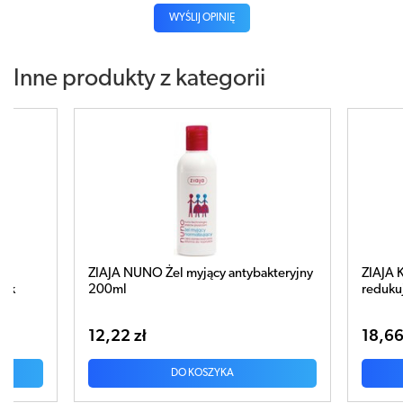
WYŚLIJ OPINIĘ
Inne produkty z kategorii
jący antybakteryjny
ZIAJA Kuracja oczyszczająca krem
redukujący niedoskonałości 50ml
18,66 zł
OSZYKA
DO KOSZYKA