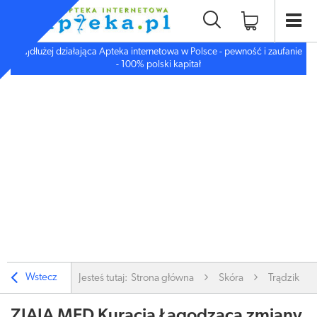
Najdłużej działająca Apteka internetowa w Polsce - pewność i zaufanie
- 100% polski kapitał
Wstecz
Jesteś tutaj:
Strona główna
Skóra
Trądzik, W
ZIAJA MED Kuracja Łagodząca zmiany