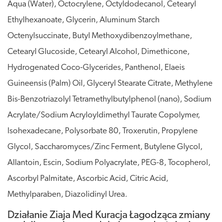
Aqua (Water), Octocrylene, Octyldodecanol, Cetearyl
Ethylhexanoate, Glycerin, Aluminum Starch
Octenylsuccinate, Butyl Methoxydibenzoylmethane,
Cetearyl Glucoside, Cetearyl Alcohol, Dimethicone,
Hydrogenated Coco-Glycerides, Panthenol, Elaeis
Guineensis (Palm) Oil, Glyceryl Stearate Citrate, Methylene
Bis-Benzotriazolyl Tetramethylbutylphenol (nano), Sodium
Acrylate/Sodium Acryloyldimethyl Taurate Copolymer,
Isohexadecane, Polysorbate 80, Troxerutin, Propylene
Glycol, Saccharomyces/Zinc Ferment, Butylene Glycol,
Allantoin, Escin, Sodium Polyacrylate, PEG-8, Tocopherol,
Ascorbyl Palmitate, Ascorbic Acid, Citric Acid,
Methylparaben, Diazolidinyl Urea.
Działanie Ziaja Med Kuracja Łagodząca zmiany