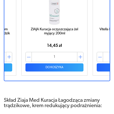
 krem
ZIAJA Kuracja oczyszczająca żel
Vitella I
trądzik
myjący 200ml
z
14,45 zł
DO KOSZYKA
Skład Ziaja Med Kuracja Łagodząca zmiany
trądzikowe, krem redukujący podrażnienia: