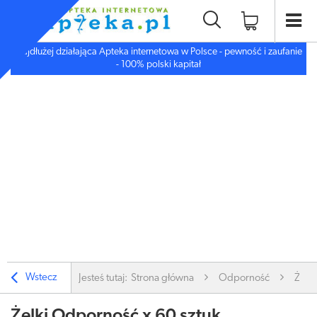
Najdłużej działająca Apteka internetowa w Polsce - pewność i zaufanie
- 100% polski kapitał
Wstecz
Jesteś tutaj:
Strona główna
Odporność
Żelk
Żelki Odporność x 60 sztuk