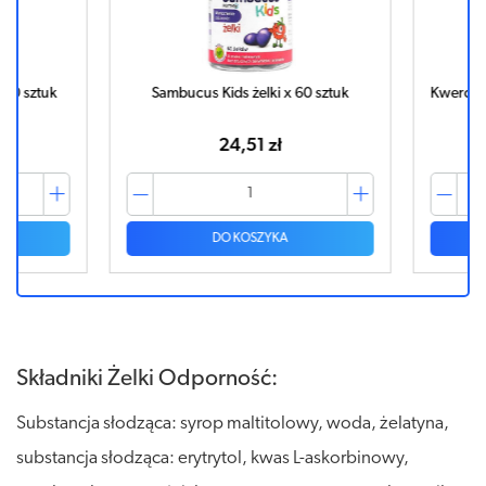
 sztuk
Sambucus Kids żelki x 60 sztuk
Kwercetyna
24,51 zł
DO KOSZYKA
Składniki Żelki Odporność:
Substancja słodząca: syrop maltitolowy, woda, żelatyna,
substancja słodząca: erytrytol, kwas L-askorbinowy,