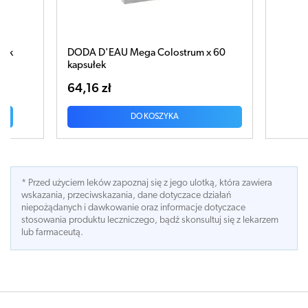
DODA D'EAU Mega Colostrum x 60
CardioLipid x
kapsułek
64,16 zł
21,76 zł
DO KOSZYKA
DO KOS
* Przed użyciem leków zapoznaj się z jego ulotką, która zawiera
wskazania, przeciwskazania, dane dotyczace działań
niepożądanych i dawkowanie oraz informacje dotyczace
stosowania produktu leczniczego, bądź skonsultuj się z lekarzem
lub farmaceutą.