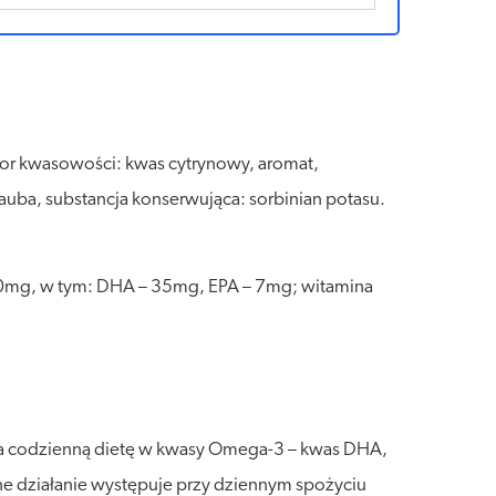
lator kwasowości: kwas cytrynowy, aromat,
nauba, substancja konserwująca: sorbinian potasu.
– 50mg, w tym: DHA – 35mg, EPA – 7mg; witamina
ia codzienną dietę w kwasy Omega-3 – kwas DHA,
 działanie występuje przy dziennym spożyciu