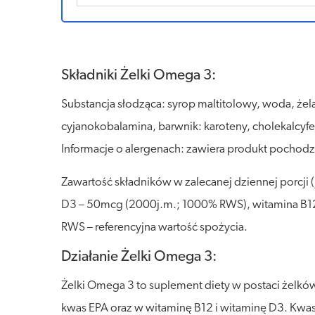
Składniki Żelki Omega 3:
Substancja słodząca: syrop maltitolowy, woda, żela
cyjanokobalamina, barwnik: karoteny, cholekalcyfer
Informacje o alergenach: zawiera produkt pochodzą
Zawartość składników w zalecanej dziennej porcji
D3 – 50mcg (2000j.m.; 1000% RWS), witamina B
RWS – referencyjna wartość spożycia.
Działanie Żelki Omega 3:
Żelki Omega 3 to suplement diety w postaci żelk
kwas EPA oraz w witaminę B12 i witaminę D3. Kw