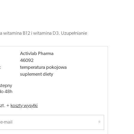
ia witamina B12 i witamina D3. Uzupełnianie
Activlab Pharma
46092
:
temperatura pokojowa
suplement diety
stepny
do 48h
szt.
+
koszty wysyłki