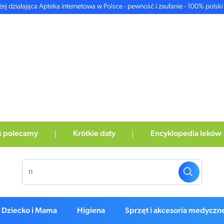
żej działająca Apteka internetowa w Polsce - pewność i zaufanie - 100% polski 
ś polecamy
Krótkie daty
Encyklopedia leków
Dziecko i Mama
Higiena
Sprzęt i akcesoria medyczn