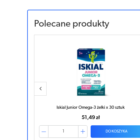
Polecane produkty
ztuk
Iskial Junior Omega-3 żelki x 30 sztuk
51,49 zł
ZYKA
DO KOSZYKA