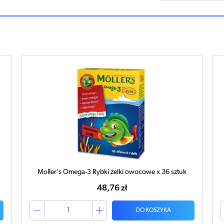
Moller's Omega-3 Rybki żelki owocowe x 36 sztuk
48,76 zł
DO KOSZYKA