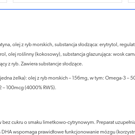
tyna, olej z ryb morskich, substancja słodząca: erytrytol, regu
ol, olej roślinny (kokosowy), substancja glazurująca: wosk car
cy z ryb. Zawiera substancje słodzące.
 (jedna żelka): olej z ryb morskich – 156mg, w tym: Omega-3 
12 – 100mcg (4000% RWS).
ów bez cukru o smaku limetkowo-cytrynowym. Preparat uzupełn
as DHA wspomaga prawidłowe funkcjonowanie mózgu (korzystne