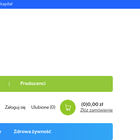
kapitał
Producenci
(0)
0,00 zł
Zaloguj się
Ulubione
(0)
Złóż zamówienie
e
Zdrowa żywność