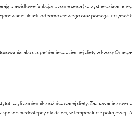
ją prawidłowe funkcjonowanie serca (korzystne działanie w
cjonowanie układu odpornościowego oraz pomaga utrzymać koś
osowania jako uzupełnienie codziennej diety w kwasy Omega-3 
stytut, czyli zamiennik zróżnicowanej diety. Zachowanie zró
posób niedostępny dla dzieci, w temperaturze pokojowej. Zalec