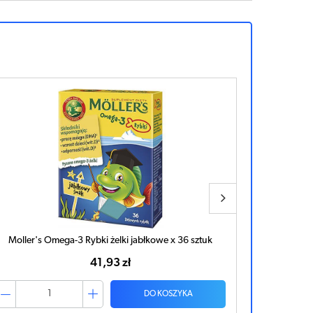
Moller's Omega-3 Rybki żelki jabłkowe x 36 sztuk
Nat
41,93 zł
DO KOSZYKA