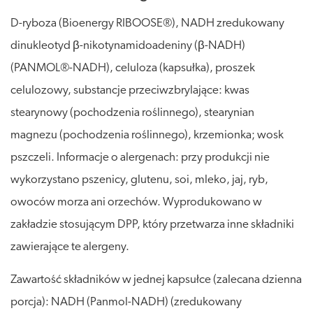
D-ryboza (Bioenergy RIBOOSE®), NADH zredukowany
dinukleotyd β-nikotynamidoadeniny (β-NADH)
(PANMOL®-NADH), celuloza (kapsułka), proszek
celulozowy, substancje przeciwzbrylające: kwas
stearynowy (pochodzenia roślinnego), stearynian
magnezu (pochodzenia roślinnego), krzemionka; wosk
pszczeli. Informacje o alergenach: przy produkcji nie
wykorzystano pszenicy, glutenu, soi, mleko, jaj, ryb,
owoców morza ani orzechów. Wyprodukowano w
zakładzie stosującym DPP, który przetwarza inne składniki
zawierające te alergeny.
Zawartość składników w jednej kapsułce (zalecana dzienna
porcja): NADH (Panmol-NADH) (zredukowany