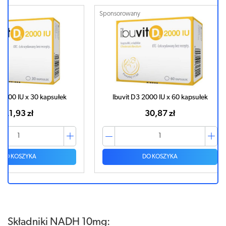
Sponsorowany
Sponsorowa
sułek
Ibuvit D3 2000 IU x 60 kapsułek
Ibuvit 
30,87 zł
DO KOSZYKA
Składniki NADH 10mg: