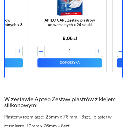
w
APTEO CARE Zestaw plastrów
APTEO 
ych x 8
uniwersalnych x 24 sztuki
p
8,06 zł
DO KOSZYKA
W zestawie Apteo Zestaw plastrów z klejem
silikonowym:
Plaster w rozmiarze: 25mm x 76 mm – 8szt.; plaster w
rozmiarze: 19mm x 76mm – 8szt.