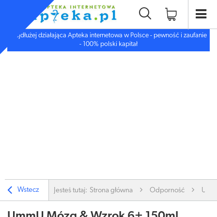
Najdłużej działająca Apteka internetowa w Polsce - pewność i zaufanie
- 100% polski kapitał
Wstecz
Jesteś tutaj:
Strona główna
Odporność
UmmU
UmmU Mózg & Wzrok 6+ 150ml