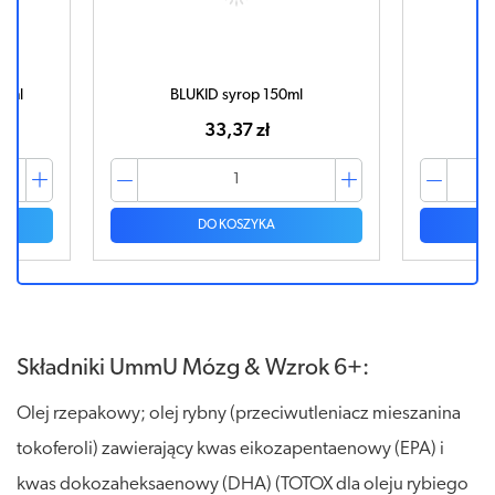
50ml
BLUKID syrop 150ml
Ma
33,37 zł
DO KOSZYKA
Składniki UmmU Mózg & Wzrok 6+:
Olej rzepakowy; olej rybny (przeciwutleniacz mieszanina
tokoferoli) zawierający kwas eikozapentaenowy (EPA) i
kwas dokozaheksaenowy (DHA) (TOTOX dla oleju rybiego