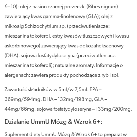
≤ 10); olej z nasion czarnej porzeczki (Ribes nigrum)
zawierający kwas gamma-linolenowy (GLA); olej z
mikroalg Schizochytrium sp. (przeciwutleniacze:
mieszanina tokoferol, estry kwasów tłuszczowych i kwasu
askorbinowego) zawierający kwas dokozaheksaenowy
(DHA); sojowa fosfatydyloseryna (przeciwutleniacz:
mieszanina tokoferoli); naturalne aromaty. Informacje o
alergenach: zawiera produkty pochodzące z ryb i soi.
Zawartość składników w 5ml/w 7,5ml: EPA –
369mg/594mg, DHA – 132mg/198mg, GLA –
44mg/66mg, sojowa fosfatydyloseryna – 133mg/200mg.
Działanie UmmU Mózg & Wzrok 6+:
Suplement diety UmmU Mózg & Wzrok 6+ to preparat w