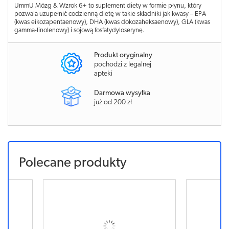
UmmU Mózg & Wzrok 6+ to suplement diety w formie płynu, który
pozwala uzupełnić codzienną dietę w takie składniki jak kwasy – EPA
(kwas eikozapentaenowy), DHA (kwas dokozaheksaenowy), GLA (kwas
gamma-linolenowy) i sojową fosfatydyloserynę.
Produkt oryginalny
pochodzi z legalnej
apteki
Darmowa wysyłka
już od 200 zł
Polecane produkty