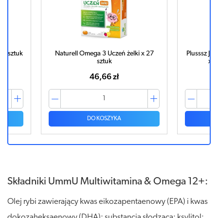
27 sztuk
Naturell Omega 3 Uczeń żelki x 27
Plusssz Ju
sztuk
x 2
46,66 zł
DO KOSZYKA
Składniki UmmU Multiwitamina & Omega 12+:
Olej rybi zawierający kwas eikozapentaenowy (EPA) i kwas
dokozaheksaenowy (DHA); substancja słodząca: ksylitol;