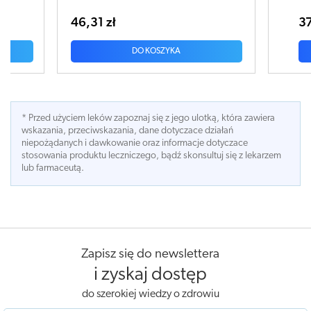
37,67 zł
A
DO KOSZYKA
* Przed użyciem leków zapoznaj się z jego ulotką, która zawiera
wskazania, przeciwskazania, dane dotyczace działań
niepożądanych i dawkowanie oraz informacje dotyczace
stosowania produktu leczniczego, bądź skonsultuj się z lekarzem
lub farmaceutą.
Zapisz się do newslettera
i zyskaj dostęp
do szerokiej wiedzy o zdrowiu