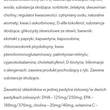
woda; substancja słodząca: sorbitole; żelatyna; dwuwinian
choliny; regulator kwasowości: cytryniany sodu; naturalne
aromaty; kwas L-askorbinowy; D-alfa-tokoferol; substancja
słodząca: glikozydy stewiolowe ze stewii; barwnik:
ekstrakt z papryki, kapsantyna, kapsorubina;
chlorowodorek pirydoksyny; kwas
pteroilomonoglutaminowy; palmitynian retinylu;
cyjanokobalamina; cholekalcyferol; D-biotyna. Informacje
o alergenach: zawiera produkt pochodzący z ryb. Zawiera
substancje słodzące.
Zawartość składników w jednej pastylce żelowej/w dwóch
pastylkach żelowych: DHA – 125mg/250mg, EPA –
188mg/376mg, cholina – 20mg/40mg, witamina C –