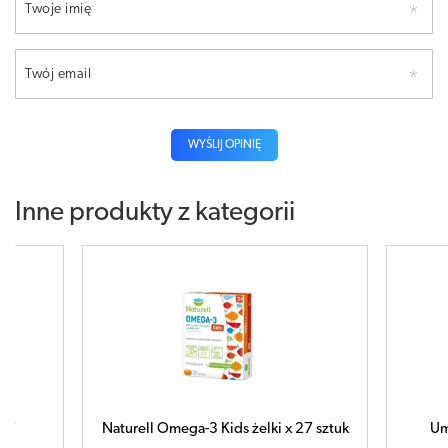
Twoje imię
Twój email
WYŚLIJ OPINIĘ
Inne produkty z kategorii
elki x 27 sztuk
UmmU Multiwitamina 6+ 30ml