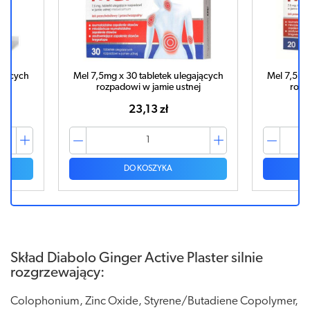
ających
Mel 7,5mg x 30 tabletek ulegających
Mel 7,5mg 
ej
rozpadowi w jamie ustnej
rozp
23,13 zł
DO KOSZYKA
Skład Diabolo Ginger Active Plaster silnie
rozgrzewający:
Colophonium, Zinc Oxide, Styrene/Butadiene Copolymer,