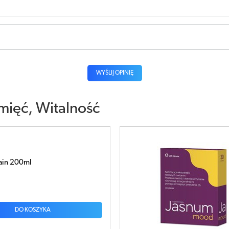
WYŚLIJ OPINIĘ
mięć, Witalność
d x 30 kapsułek
DO KOSZYKA