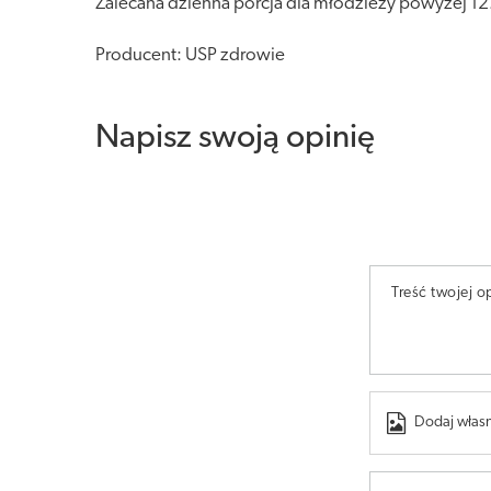
Zalecana dzienna porcja dla młodzieży powyżej 12. r
Producent: USP zdrowie
Napisz swoją opinię
Treść twojej op
Dodaj własn