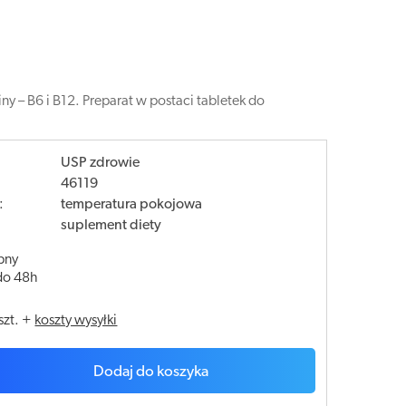
 – B6 i B12. Preparat w postaci tabletek do
USP zdrowie
46119
:
temperatura pokojowa
suplement diety
pny
do 48h
szt.
+
koszty wysyłki
Dodaj do koszyka