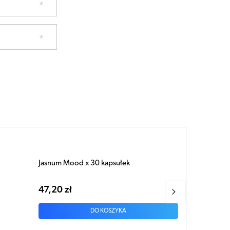
VIGOR UP Energia x 20 tabletek
musujących smak owoce leśne
32,55 zł
DO KOSZYKA