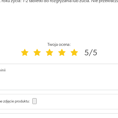
oku życia: 1-2 tabletki do rozgryzania lub żucia. Nie przekracz
Twoja ocena:
5/5
inii
e zdjęcie produktu: