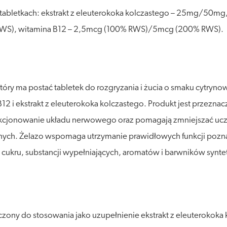
 tabletkach: ekstrakt z eleuterokoka kolczastego – 25mg/50m
WS), witamina B12 – 2,5mcg (100% RWS)/5mcg (200% RWS).
tóry ma postać tabletek do rozgryzania i żucia o smaku cytry
12 i ekstrakt z eleuterokoka kolczastego. Produkt jest przezn
unkcjonowanie układu nerwowego oraz pomagają zmniejszać ucz
znych. Żelazo wspomaga utrzymanie prawidłowych funkcji poz
u cukru, substancji wypełniających, aromatów i barwników synt
ny do stosowania jako uzupełnienie ekstrakt z eleuterokoka ko