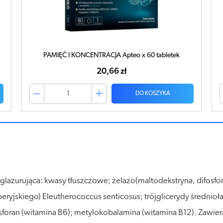
SESJA x 50 tabletek
23,74 zł
DO KOSZYKA
glazurująca: kwasy tłuszczowe; żelazo(maltodekstryna, difosforan ż
beryjskiego) Eleutherococcus senticosus; trójglicerydy średnio
foran (witamina B6); metylokobalamina (witamina B12). Zawier