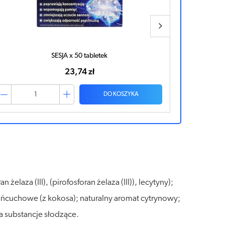
TANAKAN x 90 tabletek
97,50 zł
DO KOSZYKA
elaza (III), (pirofosforan żelaza (III)), lecytyny);
łańcuchowe (z kokosa); naturalny aromat cytrynowy;
a substancje słodzące.