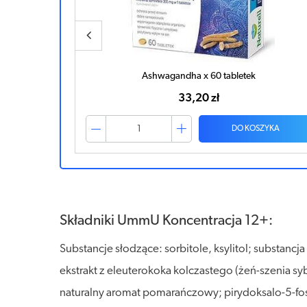
PAMIĘĆ I KONCENTRACJA Apteo x 60 tabletek
20,66 zł
ZYKA
DO KOSZYKA
Składniki UmmU Koncentracja 12+:
Substancje słodzące: sorbitole, ksylitol; substancja 
ekstrakt z eleuterokoka kolczastego (żeń-szenia sy
naturalny aromat pomarańczowy; pirydoksalo-5-fos