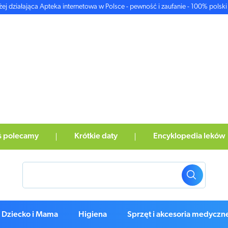
żej działająca Apteka internetowa w Polsce - pewność i zaufanie - 100% polski 
ś polecamy
Krótkie daty
Encyklopedia leków
Dziecko i Mama
Higiena
Sprzęt i akcesoria medyczn