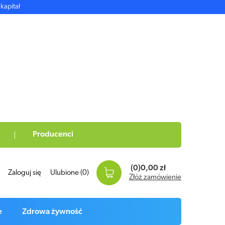
kapitał
Producenci
(0)
0,00 zł
Zaloguj się
Ulubione
(0)
Złóż zamówienie
e
Zdrowa żywność