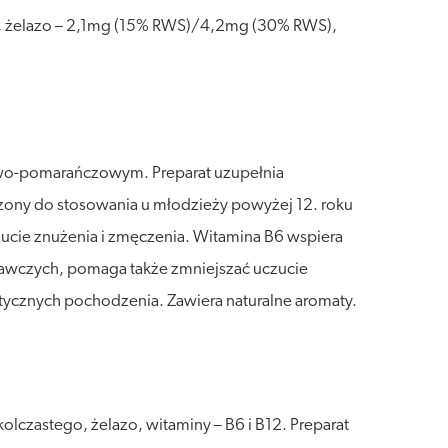
g, żelazo – 2,1mg (15% RWS)/4,2mg (30% RWS),
nowo-pomarańczowym. Preparat uzupełnia
aczony do stosowania u młodzieży powyżej 12. roku
ucie znużenia i zmęczenia. Witamina B6 wspiera
nawczych, pomaga także zmniejszać uczucie
etycznych pochodzenia. Zawiera naturalne aromaty.
lczastego, żelazo, witaminy – B6 i B12. Preparat