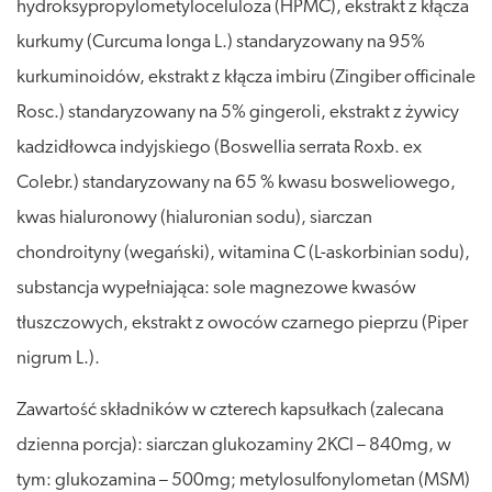
hydroksypropylometyloceluloza (HPMC), ekstrakt z kłącza
kurkumy (Curcuma longa L.) standaryzowany na 95%
kurkuminoidów, ekstrakt z kłącza imbiru (Zingiber officinale
Rosc.) standaryzowany na 5% gingeroli, ekstrakt z żywicy
kadzidłowca indyjskiego (Boswellia serrata Roxb. ex
Colebr.) standaryzowany na 65 % kwasu bosweliowego,
kwas hialuronowy (hialuronian sodu), siarczan
chondroityny (wegański), witamina C (L-askorbinian sodu),
substancja wypełniająca: sole magnezowe kwasów
tłuszczowych, ekstrakt z owoców czarnego pieprzu (Piper
nigrum L.).
Zawartość składników w czterech kapsułkach (zalecana
dzienna porcja): siarczan glukozaminy 2KCl – 840mg, w
tym: glukozamina – 500mg; metylosulfonylometan (MSM)