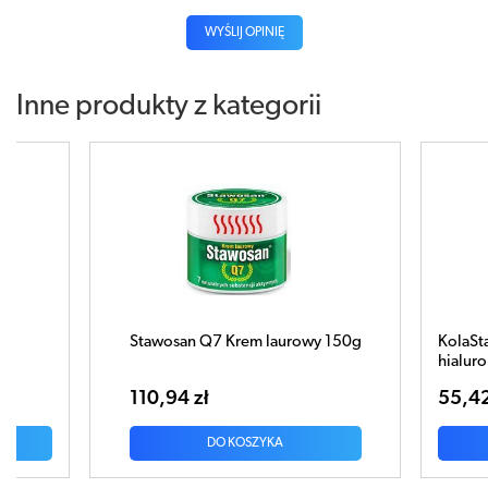
WYŚLIJ OPINIĘ
Inne produkty z kategorii
 150g
KolaStaw Krem kolagenowo-
hialuronowy 50ml
55,42 zł
DO KOSZYKA