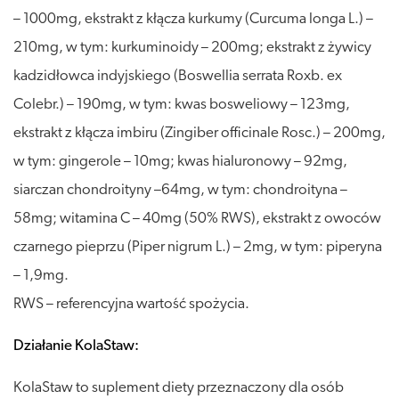
– 1000mg, ekstrakt z kłącza kurkumy (Curcuma longa L.) –
210mg, w tym: kurkuminoidy – 200mg; ekstrakt z żywicy
kadzidłowca indyjskiego (Boswellia serrata Roxb. ex
Colebr.) – 190mg, w tym: kwas bosweliowy – 123mg,
ekstrakt z kłącza imbiru (Zingiber officinale Rosc.) – 200mg,
w tym: gingerole – 10mg; kwas hialuronowy – 92mg,
siarczan chondroityny –64mg, w tym: chondroityna –
58mg; witamina C – 40mg (50% RWS), ekstrakt z owoców
czarnego pieprzu (Piper nigrum L.) – 2mg, w tym: piperyna
– 1,9mg.
RWS – referencyjna wartość spożycia.
Działanie KolaStaw:
KolaStaw to suplement diety przeznaczony dla osób