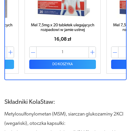
ających
Mel 7,5mg x 20 tabletek ulegających
Mel 7,5mg
ej
rozpadowi w jamie ustnej
rozp
16,08 zł
DO KOSZYKA
Składniki KolaStaw:
Metylosulfonylometan (MSM), siarczan glukozaminy 2KCl
(wegański), otoczka kapsułki: